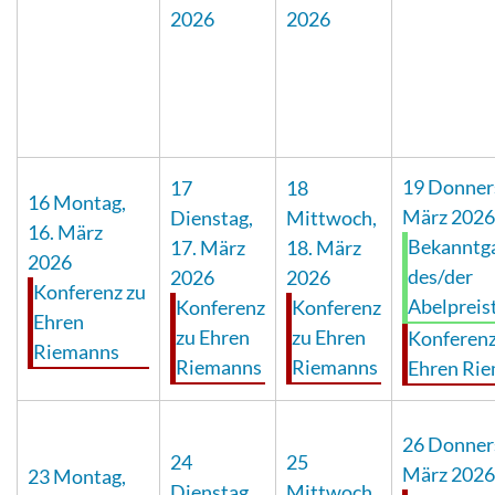
2026
2026
19
Donners
17
18
16
Montag,
März 2026
Dienstag,
Mittwoch,
16. März
Bekanntg
17. März
18. März
2026
des/der
2026
2026
Konferenz zu
Abelpreis
Konferenz
Konferenz
Ehren
zu Ehren
zu Ehren
Konferenz
Riemanns
Riemanns
Riemanns
Ehren Ri
26
Donners
24
25
März 2026
23
Montag,
Dienstag,
Mittwoch,