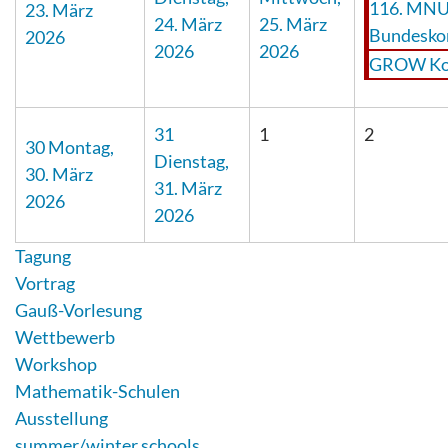
116. MNU
23. März
24. März
25. März
Bundesko
2026
2026
2026
GROW Ko
31
1
2
30
Montag,
Dienstag,
30. März
31. März
2026
2026
Tagung
Vortrag
Gauß-Vorlesung
Wettbewerb
Workshop
Mathematik-Schulen
Ausstellung
summer/winter schools