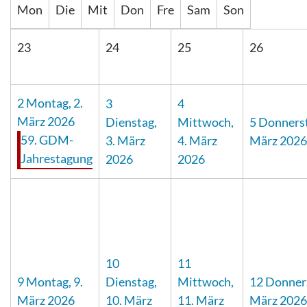
Mon
Die
Mit
Don
Fre
Sam
Son
23
24
25
26
2
Montag, 2.
3
4
März 2026
Dienstag,
Mittwoch,
5
Donnerst
59. GDM-
3. März
4. März
März 2026
Jahrestagung
2026
2026
10
11
9
Montag, 9.
Dienstag,
Mittwoch,
12
Donners
März 2026
10. März
11. März
März 2026