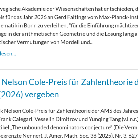
wegische Akademie der Wissenschaften hat entschieden, 
is für das Jahr 2026 an Gerd Faltings vom Max-Planck-Ins
ematik in Bonn zu verleihen, "für die Einführung mächtige
e in der arithmetischen Geometrie und die Lösung langjä
ischer Vermutungen von Mordell und...
esen...
 Nelson Cole-Preis für Zahlentheorie 
(2026) vergeben
k Nelson Cole-Preis für Zahlentheorie der AMS des Jahre
Frank Calegari, Vesselin Dimitrov und Yunqing Tang (v.l.n.r.)
tikel „The unbounded denominators conjecture” (Die Ver
egrenzte Nenner), J. Amer. Math. Soc. 38 (2025), Nr. 3, 62