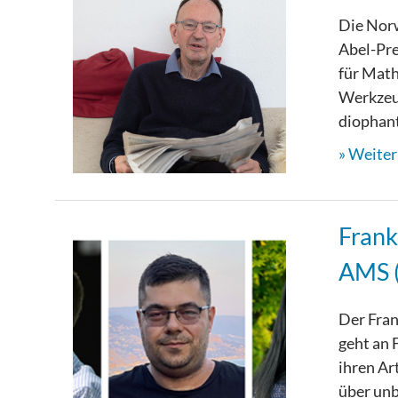
Die Nor
Abel-Pre
für Math
Werkzeug
diophant
Weiterl
Frank
AMS 
Der Fran
geht an 
ihren Ar
über unb