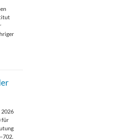
den
titut
r
hriger
der
s 2026
 für
mutung
7–702.