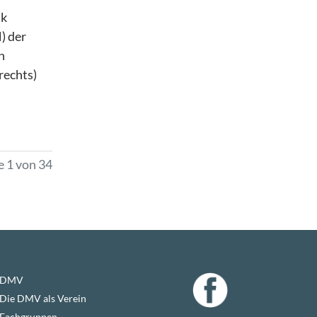
ik
) der
n
rechts)
e 1 von 34
DMV
Die DMV als Verein
Fachgruppen