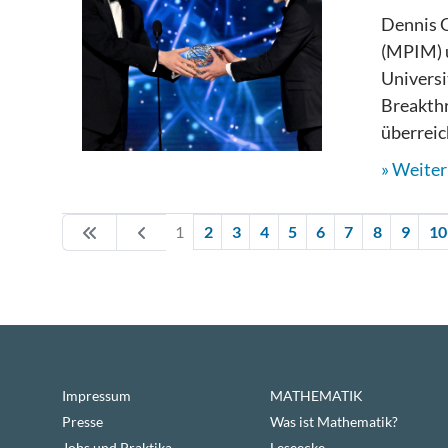
Dennis G
(MPIM) 
Universi
Breakthr
überreic
Weiterl
1
2
3
4
5
6
7
8
9
10
Impressum
MATHEMATIK
Presse
Was ist Mathematik?
Jobs und Praktika
Leseecke