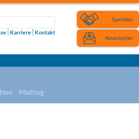
Spenden
sse
Karriere
Kontakt
Newsletter
htes
Mathlog