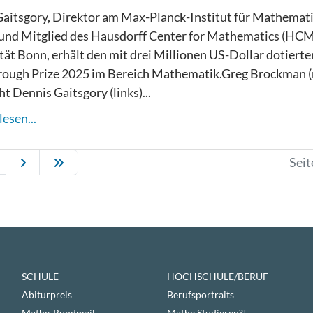
aitsgory, Direktor am Max-Planck-Institut für Mathemat
und Mitglied des Hausdorff Center for Mathematics (HCM
tät Bonn, erhält den mit drei Millionen US-Dollar dotierte
ough Prize 2025 im Bereich Mathematik.Greg Brockman (
ht Dennis Gaitsgory (links)...
esen...
Seit
SCHULE
HOCHSCHULE/BERUF
Abiturpreis
Berufsportraits
Mathe-Rundmail
Mathe Studieren?!