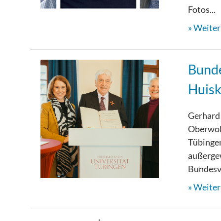
Fotos...
Weiterl
Bunde
Huisk
Gerhard
Oberwolf
Tübingen
außerge
Bundesve
Weiterl