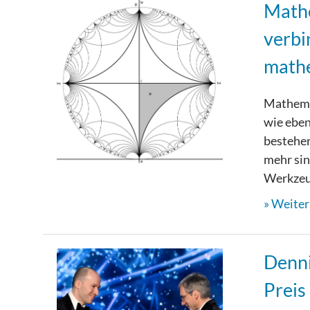
Mathe
verbi
math
Mathemat
wie eben
bestehen
mehr sin
Werkzeug
Weiterl
Denni
Preis