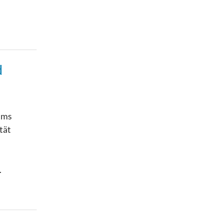
d
ums
tät
.