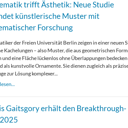
matik trifft Ästhetik: Neue Studie
ndet künstlerische Muster mit
ematischer Forschung
iker der Freien Universität Berlin zeigen in einer neuen S
e Kachelungen – also Muster, die aus geometrischen For
 und eine Fläche lückenlos ohne Überlappungen bedecken
d als kunstvolle Ornamente. Sie dienen zugleich als präzis
e zur Lösung komplexer...
esen...
s Gaitsgory erhält den Breakthrough-
 2025