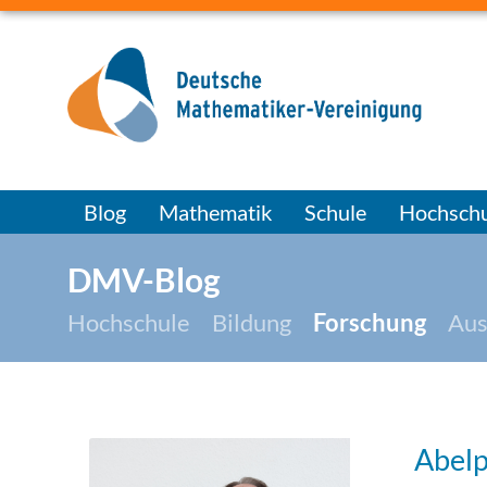
Blog
Mathematik
Schule
Hochschu
DMV-Blog
Hochschule
Bildung
Forschung
Aus
Abelp