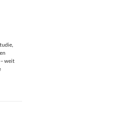
tudie,
men
 – weit
e