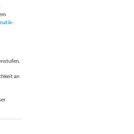
-
dem
atik-
enstufen.
chkeit an
ser