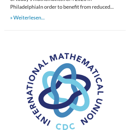
PhiladelphiaIn order to benefit from reduced...
Weiterlesen...