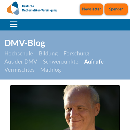
Newsletter
Spenden
DMV-Blog
Hochschule
Bildung
Forschung
Aus der DMV
Schwerpunkte
Aufrufe
Vermischtes
Mathlog