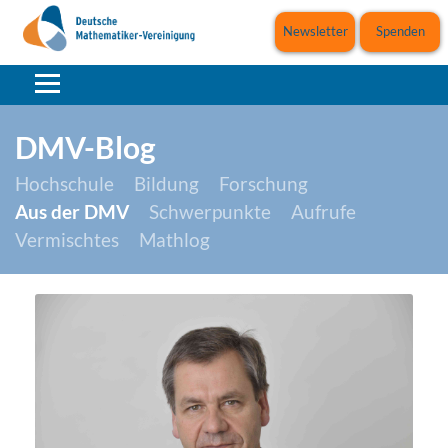
Newsletter
Spenden
DMV-Blog
Hochschule
Bildung
Forschung
Aus der DMV
Schwerpunkte
Aufrufe
Vermischtes
Mathlog