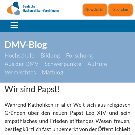
Newsletter
Spenden
DMV-Blog
Hochschule
Bildung
Forschung
Aus der DMV
Schwerpunkte
Aufrufe
Vermischtes
Mathlog
Wir sind Papst!
Während Katholiken in aller Welt sich aus religiösen
Gründen über den neuen Papst Leo XIV. und sein
empathisches und Frieden stiftendes Wesen freuen,
bestieg kürzlich fast unbemerkt von der Öffentlichkeit