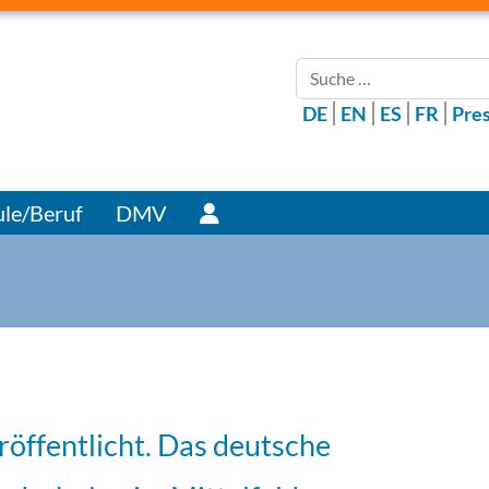
Suchen
DE
EN
ES
FR
Pre
Benutzer
le/Beruf
DMV
röffentlicht. Das deutsche