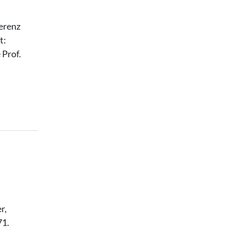
erenz
t:
 Prof.
r,
71.