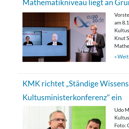
Mathematikniveau liegt an Gru
Vorste
am 8.1
Kultus
Knut S
Mathem
Weit
KMK richtet „Ständige Wissens
Kultusministerkonferenz" ein
Udo Mi
Kultus
Foto: 