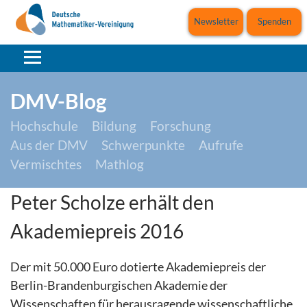
Newsletter
Spenden
DMV-Blog
Hochschule
Bildung
Forschung
Aus der DMV
Schwerpunkte
Aufrufe
Vermischtes
Mathlog
Peter Scholze erhält den
Akademiepreis 2016
Der mit 50.000 Euro dotierte Akademiepreis der
Berlin-Brandenburgischen Akademie der
Wissenschaften für herausragende wissenschaftliche