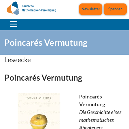
Newsletter
Spenden
Poincarés Vermutung
Leseecke
Poincarés Vermutung
Poincarés
Vermutung
Die Geschichte eines
mathematischen
Abenteuers