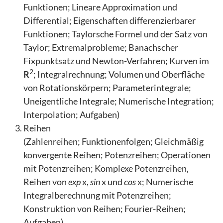
Funktionen; Lineare Approximation und
Differential; Eigenschaften differenzierbarer
Funktionen; Taylorsche Formel und der Satz von
Taylor; Extremalprobleme; Banachscher
Fixpunktsatz und Newton-Verfahren; Kurven im
2
R
; Integralrechnung; Volumen und Oberfläche
von Rotationskörpern; Parameterintegrale;
Uneigentliche Integrale; Numerische Integration;
Interpolation; Aufgaben)
Reihen
(Zahlenreihen; Funktionenfolgen; Gleichmäßig
konvergente Reihen; Potenzreihen; Operationen
mit Potenzreihen; Komplexe Potenzreihen,
Reihen von
exp
x,
sin
x und
cos
x; Numerische
Integralberechnung mit Potenzreihen;
Konstruktion von Reihen; Fourier-Reihen;
Aufgaben)