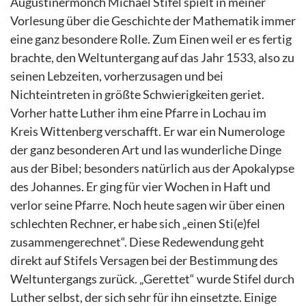
Augustinermönch Michael Stifel spielt in meiner
Vorlesung über die Geschichte der Mathematik immer
eine ganz besondere Rolle. Zum Einen weil er es fertig
brachte, den Weltuntergang auf das Jahr 1533, also zu
seinen Lebzeiten, vorherzusagen und bei
Nichteintreten in größte Schwierigkeiten geriet.
Vorher hatte Luther ihm eine Pfarre in Lochau im
Kreis Wittenberg verschafft. Er war ein Numerologe
der ganz besonderen Art und las wunderliche Dinge
aus der Bibel; besonders natürlich aus der Apokalypse
des Johannes. Er ging für vier Wochen in Haft und
verlor seine Pfarre. Noch heute sagen wir über einen
schlechten Rechner, er habe sich „einen Sti(e)fel
zusammengerechnet“. Diese Redewendung geht
direkt auf Stifels Versagen bei der Bestimmung des
Weltuntergangs zurück. „Gerettet“ wurde Stifel durch
Luther selbst, der sich sehr für ihn einsetzte. Einige