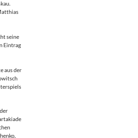
skau.
Matthias
ht seine
n Eintrag
te aus der
mowitsch
terspiels
 der
artakiade
schen
chenko,