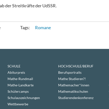
b der Streitkräfte der UdSSR.
e
Romane
SCHULE
HOCHSCHULE/BERUF
Abiturpreis
Berufsportraits
Mathe-Rundmail
Mathe Studieren?!
Mathe-Landkarte
Mathemacher*innen
Schülercamps
Mathematikschulen
Schulauszeichnungen
Studierendenkonferenz
Wettbewerbe