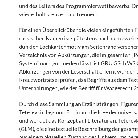
und des Leiters des Programmierwettbewerbs, Dm
wiederholt kreuzen und trennen.
Für einen Überblick über die vielen eingeführten
russischen Namen ist spätestens nach dem zweiten 
dunklen Lochkartenmotiv am Seitenrand versehen, so
Verzeichnis von Abkürzungen, die im gesamten „Po
System“ noch gut merken lässt, ist GRU GSch W
Abkürzungen von der Leserschaft erlernt wurden 
Kreuzworträtsel prüfen, das Begriffe aus dem Text
Unterhaltungen, wie der Begriff für Waagerecht 2
Durch diese Sammlung an Erzählsträngen, Figuren 
Teterevkin beginnt. Er nimmt die Idee der unive
und wendet das Konzept auf Literatur an. Teterev
(GLM), die eine textuelle Beschreibung der gesamte
aus einem aktuellen Zustand des Universums ber