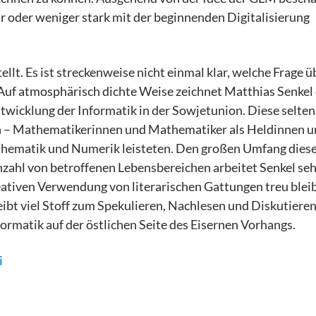
r oder weniger stark mit der beginnenden Digitalisierung
ellt. Es ist streckenweise nicht einmal klar, welche Frage 
 Auf atmosphärisch dichte Weise zeichnet Matthias Senkel 
twicklung der Informatik in der Sowjetunion. Diese selten
h – Mathematikerinnen und Mathematiker als Heldinnen 
thematik und Numerik leisteten. Den großen Umfang dies
zahl von betroffenen Lebensbereichen arbeitet Senkel seh
eativen Verwendung von literarischen Gattungen treu blei
ibt viel Stoff zum Spekulieren, Nachlesen und Diskutieren
formatik auf der östlichen Seite des Eisernen Vorhangs.
i