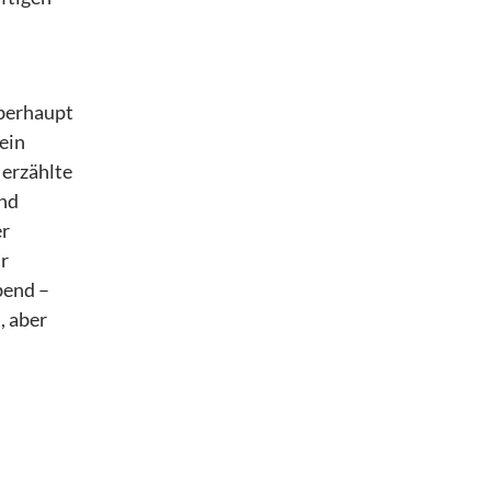
überhaupt
ein
 erzählte
und
er
r
bend –
, aber