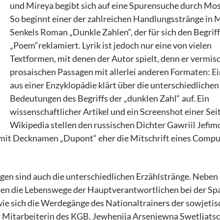
und Mireya begibt sich auf eine Spurensuche durch Mo
So beginnt einer der zahlreichen Handlungsstränge in 
Senkels Roman „Dunkle Zahlen“, der für sich den Begriff
„Poem“reklamiert. Lyrik ist jedoch nur eine von vielen
Textformen, mit denen der Autor spielt, denn er vermisc
prosaischen Passagen mit allerlei anderen Formaten: Ei
aus einer Enzyklopädie klärt über die unterschiedlichen
Bedeutungen des Begriffs der „dunklen Zahl“ auf. Ein
wissenschaftlicher Artikel und ein Screenshot einer Sei
Wikipedia stellen den russischen Dichter Gawriil Jefi
 mit Decknamen „Dupont“ eher die Mitschrift eines Compu
gen sind auch die unterschiedlichen Erzählstränge. Neben
en die Lebenswege der Hauptverantwortlichen bei der Sp
wie sich die Werdegänge des Nationaltrainers der sowjeti
 Mitarbeiterin des KGB, Jewhenija Arsenjewna Swetljats