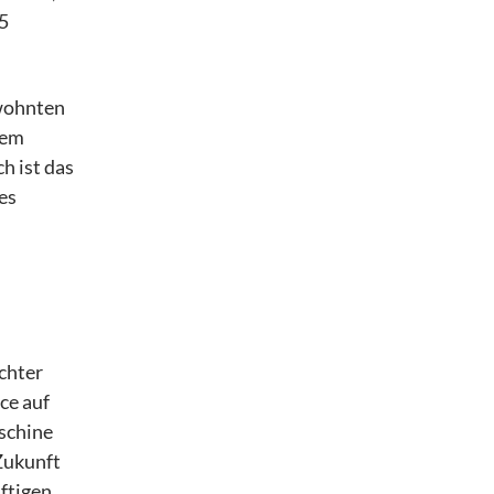
5
ewohnten
nem
h ist das
es
chter
ce auf
aschine
 Zukunft
ftigen