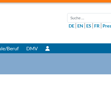
Suchen
DE
EN
ES
FR
Pre
Benutzer
le/Beruf
DMV