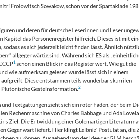
itri Frolowitsch Sowakow, schon vor der Spartakiade 198
 Figuren und deren für deutsche Leserinnen und Leser ung
Kapitel das Personenregister hilfreich. Dieses ist mit ei
dass es sich jederzeit leicht finden lässt. Ähnlich nützlic
em“ allgegenwärtig sind. Während sich ES als „einheitlich
1
S CCCP
schon einen Blick in das Register wert. Wie gut die
und wie aufmerksam gelesen wurde lässt sich in einem
 aufgreift. Diese entstammen teils wunderbar skurrilen
2
: Plutonische Gesteinsformation.
und Textgattungen zieht sich ein roter Faden, der beim Di
rsalen Rechenmaschine von Charles Babbage und Ada Lovela
kins Ziel: Die Entwicklung einer Golemartigen Literaturm
n Gegenwart liefert. Hier klingt Leibniz' Postulat an, die
echnen zu können. Ausgehend von der Idee der GLM beschä