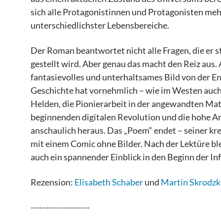
sich alle Protagonistinnen und Protagonisten meh
unterschiedlichster Lebensbereiche.
Der Roman beantwortet nicht alle Fragen, die er st
gestellt wird. Aber genau das macht den Reiz aus.
fantasievolles und unterhaltsames Bild von der En
Geschichte hat vornehmlich – wie im Westen auc
Helden, die Pionierarbeit in der angewandten Ma
beginnenden digitalen Revolution und die hohe An
anschaulich heraus. Das „Poem“ endet – seiner kr
mit einem Comic ohne Bilder. Nach der Lektüre ble
auch ein spannender Einblick in den Beginn der In
Rezension:
Elisabeth Schaber
und
Martin Skrodzk
--------------------