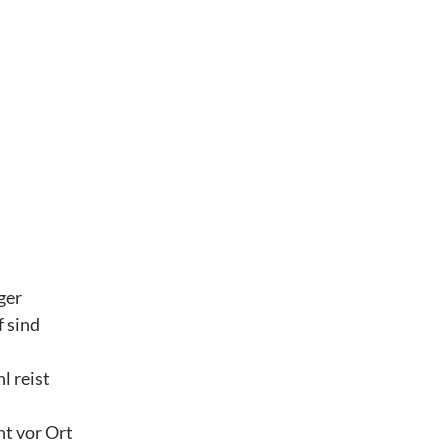
ger
 sind
 reist
ht vor Ort