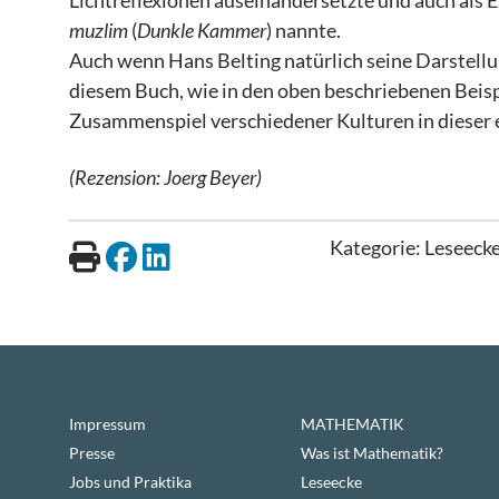
Lichtreflexionen auseinandersetzte und auch als E
muzlim
(
Dunkle Kammer
) nannte.
Auch wenn Hans Belting natürlich seine Darstellun
diesem Buch, wie in den oben beschriebenen Beisp
Zusammenspiel verschiedener Kulturen in dieser 
(Rezension: Joerg Beyer)
Kategorie:
Leseeck
Impressum
MATHEMATIK
Presse
Was ist Mathematik?
Jobs und Praktika
Leseecke