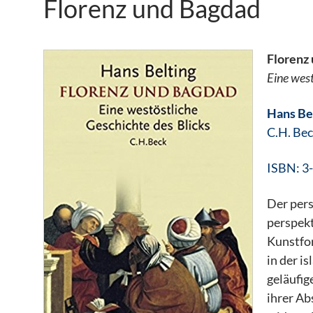
Florenz und Bagdad
Florenz
Eine west
Hans Be
C.H. Bec
ISBN: 3
Der pers
perspekt
Kunstfor
in der i
geläufig
ihrer Ab