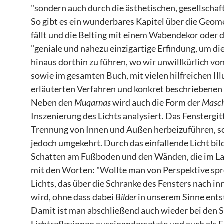
"sondern auch durch die ästhetischen, gesellschaf
So gibt es ein wunderbares Kapitel über die Geo
fällt und die Belting mit einem Wabendekor oder d
"geniale und nahezu einzigartige Erfindung, um di
hinaus dorthin zu führen, wo wir unwillkürlich vo
sowie im gesamten Buch, mit vielen hilfreichen Il
erläuterten Verfahren und konkret beschriebenen 
Neben den
Muqarnas
wird auch die Form der
Masch
Inszenierung des Lichts analysiert. Das Fenstergit
Trennung von Innen und Außen herbeizuführen, s
jedoch umgekehrt. Durch das einfallende Licht bi
Schatten am Fußboden und den Wänden, die im Lau
mit den Worten: "Wollte man von Perspektive spre
Lichts, das über die Schranke des Fensters nach in
wird, ohne dass dabei
Bilder
in unserem Sinne ents
Damit ist man abschließend auch wieder bei den S