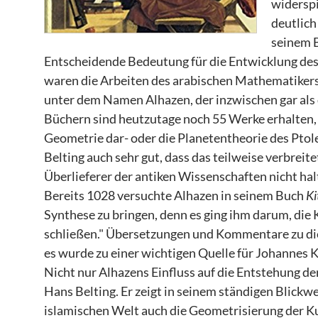
widerspi
deutlich
seinem 
Entscheidende Bedeutung für die Entwicklung des
waren die Arbeiten des arabischen Mathematikers
unter dem Namen Alhazen, der inzwischen gar als
Büchern sind heutzutage noch 55 Werke erhalten,
Geometrie dar- oder die Planetentheorie des Ptol
Belting auch sehr gut, dass das teilweise verbreit
Überlieferer der antiken Wissenschaften nicht halt
Bereits 1028 versuchte Alhazen in seinem Buch
Ki
Synthese zu bringen, denn es ging ihm darum, di
schließen." Übersetzungen und Kommentare zu d
es wurde zu einer wichtigen Quelle für Johannes K
Nicht nur Alhazens Einfluss auf die Entstehung de
Hans Belting. Er zeigt in seinem ständigen Blick
islamischen Welt auch die Geometrisierung der Kun