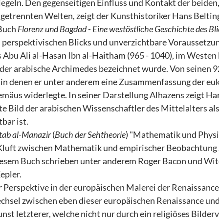
egeln. Den gegenseitigen Einfluss und Kontakt der beiden,
 getrennten Welten, zeigt der Kunsthistoriker Hans Belting
Buch
Florenz und Bagdad - Eine westöstliche Geschichte des Bl
 perspektivischen Blicks und unverzichtbare Voraussetzu
 Abu Ali al-Hasan Ibn al-Haitham (965 - 1040), im Westen
 der arabische Archimedes bezeichnet wurde. Von seinen 9
 in denen er unter anderem eine Zusammenfassung der euk
emäus widerlegte. In seiner Darstellung Alhazens zeigt Ha
ete Bild der arabischen Wissenschaftler des Mittelalters als
bar ist.
tab al-Manazir
(
Buch der Sehtheorie
) "Mathematik und Physik
e Kluft zwischen Mathematik und empirischer Beobachtung
iesem Buch schrieben unter anderem Roger Bacon und Wit
epler.
r Perspektive in der europäischen Malerei der Renaissance
wechsel zwischen eben dieser europäischen Renaissance und
st letzterer, welche nicht nur durch ein religiöses Bilder