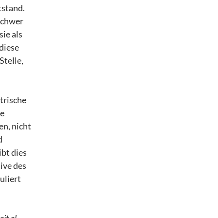
tstand.
 schwer
ie als
diese
Stelle,
trische
ne
n, nicht
d
bt dies
ive des
uliert