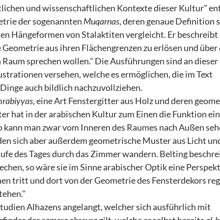
tlichen und wissenschaftlichen Kontexte dieser Kultur" en
metrie der sogenannten
Muqarnas
, deren genaue Definition
en Hängeformen von Stalaktiten vergleicht. Er beschreibt s
e Geometrie aus ihren Flächengrenzen zu erlösen und über 
n Raum sprechen wollen." Die Ausführungen sind an dieser 
lustrationen versehen, welche es ermöglichen, die im Text
Dinge auch bildlich nachzuvollziehen.
rabiyyas
, eine Art Fenstergitter aus Holz und deren geome
ter hat in der arabischen Kultur zum Einen die Funktion ei
o kann man zwar vom Inneren des Raumes nach Außen sehe
lden sich aber außerdem geometrische Muster aus Licht un
fe des Tages durch das Zimmer wandern. Belting beschrei
chen, so wäre sie im Sinne arabischer Optik eine Perspekt
nen tritt und dort von der Geometrie des Fensterdekors reg
tehen."
tudien Alhazens angelangt, welcher sich ausführlich mit