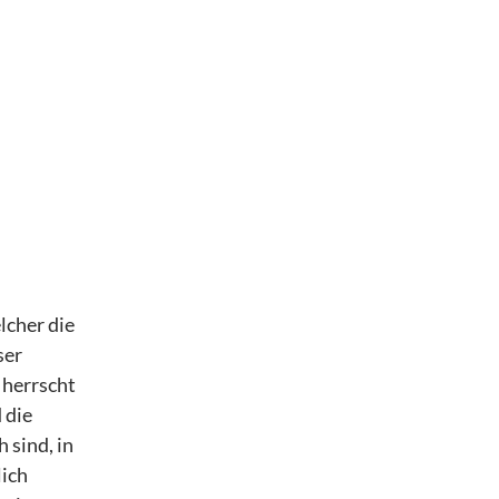
lcher die
ser
 herrscht
 die
 sind, in
lich