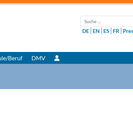
Suchen
DE
EN
ES
FR
Pre
Benutzer
le/Beruf
DMV