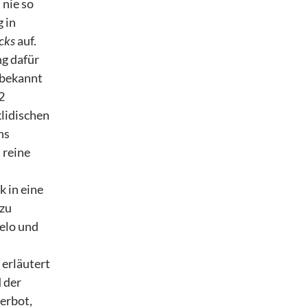
 nie so
 in
icks
auf.
ng dafür
 bekannt
2
lidischen
ns
 reine
 in eine
 zu
elo und
 erläutert
 der
verbot,