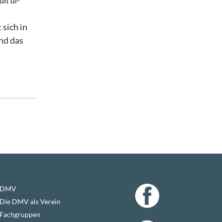
ait al-
 sich in
nd das
DMV
Die DMV als Verein
Fachgruppen