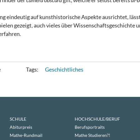
rfinder der
camera obscura
gilt, welche er selbst bereits
al-b
g eindeutig auf kunsthistorische Aspekte ausrichtet, lässt
ielen gezeigt, auch vieles über Wissenschaftsgeschichte u
erfahren.
e
Geschichtliches
SCHULE
HOCHSCHULE/BERUF
Abiturpreis
Berufsportraits
Mathe-Rundmail
Mathe Studieren?!