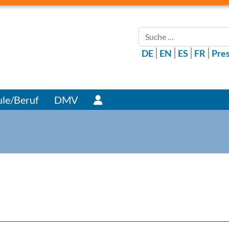
Suchen
DE
EN
ES
FR
Pre
Benutzer
le/Beruf
DMV