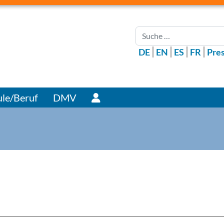
Suchen
DE
EN
ES
FR
Pre
Benutzer
le/Beruf
DMV