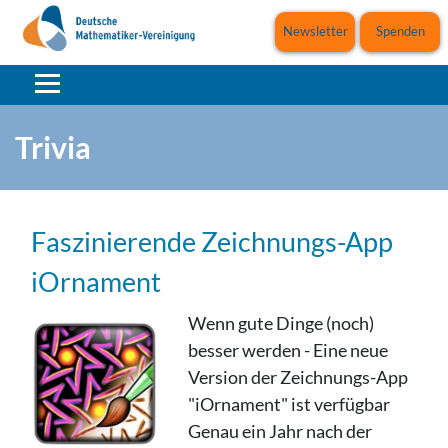
Newsletter
Spenden
Trivia
Faszinierende Zeichnungs-App
iOrnament
Wenn gute Dinge (noch)
besser werden - Eine neue
Version der Zeichnungs-App
"iOrnament" ist verfügbar
Genau ein Jahr nach der