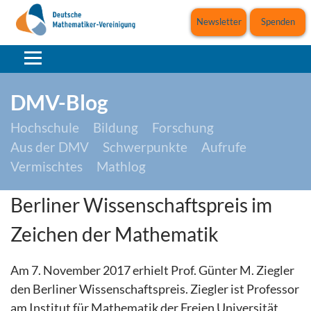
Newsletter
Spenden
DMV-Blog
Hochschule
Bildung
Forschung
Aus der DMV
Schwerpunkte
Aufrufe
Vermischtes
Mathlog
Berliner Wissenschaftspreis im
Zeichen der Mathematik
Am 7. November 2017 erhielt Prof. Günter M. Ziegler
den Berliner Wissenschaftspreis. Ziegler ist Professor
am Institut für Mathematik der Freien Universität