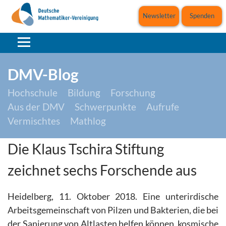
Newsletter
Spenden
DMV-Blog
Hochschule
Bildung
Forschung
Aus der DMV
Schwerpunkte
Aufrufe
Vermischtes
Mathlog
Die Klaus Tschira Stiftung
zeichnet sechs Forschende aus
Heidelberg, 11. Oktober 2018. Eine unterirdische
Arbeitsgemeinschaft von Pilzen und Bakterien, die bei
der Sanierung von Altlasten helfen können, kosmische