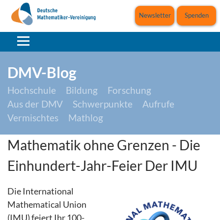
Newsletter
Spenden
DMV-Blog
Hochschule
Bildung
Forschung
Aus der DMV
Schwerpunkte
Aufrufe
Vermischtes
Mathlog
Mathematik ohne Grenzen - Die
Einhundert-Jahr-Feier Der IMU
Die International
Mathematical Union
(IMU) feiert Ihr 100-