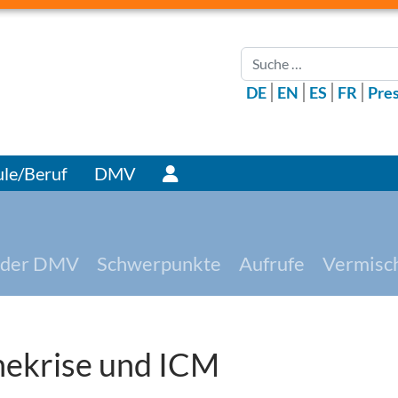
Suchen
DE
EN
ES
FR
Pre
Benutzer
le/Beruf
DMV
 der DMV
Schwerpunkte
Aufrufe
Vermisc
nekrise und ICM