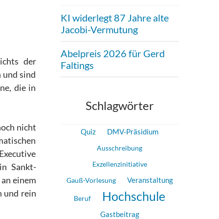
KI widerlegt 87 Jahre alte
Jacobi-Vermutung
Abelpreis 2026 für Gerd
ichts der
Faltings
n und sind
ne, die in
Schlagwörter
noch nicht
Quiz
DMV-Präsidium
matischen
Ausschreibung
Executive
Exzellenzinitiative
in Sankt-
z an einem
Veranstaltung
Gauß-Vorlesung
 und rein
Hochschule
Beruf
Gastbeitrag