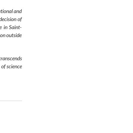
ational and
ecision of
 in Saint-
ion outside
transcends
 of science