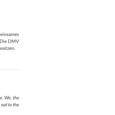
meinsames
. Die DMV
nsetzen.
e. We, the
out to the