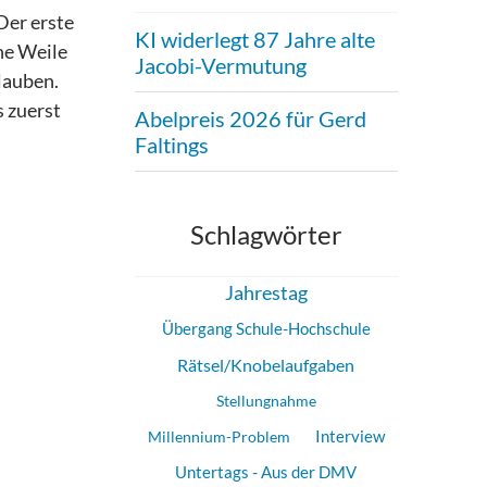
Der erste
KI widerlegt 87 Jahre alte
ne Weile
Jacobi-Vermutung
lauben.
s zuerst
Abelpreis 2026 für Gerd
Faltings
Schlagwörter
Jahrestag
Übergang Schule-Hochschule
Rätsel/Knobelaufgaben
Stellungnahme
Millennium-Problem
Interview
Untertags - Aus der DMV