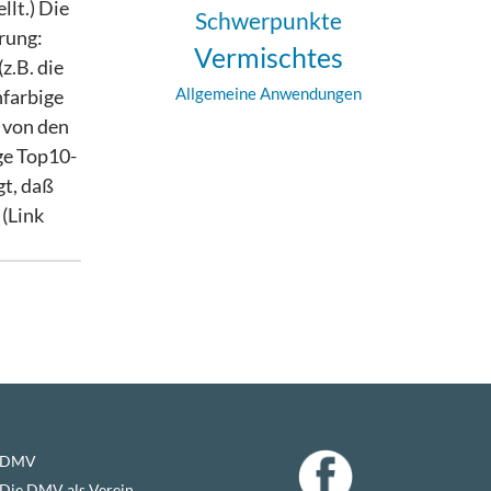
llt.) Die
Schwerpunkte
rung:
Vermischtes
z.B. die
Allgemeine Anwendungen
nfarbige
 von den
ige Top10-
gt, daß
 (Link
DMV
Die DMV als Verein