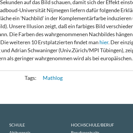
kunden auf das Bild schauen, damit sich der Effekt einste
adboud-Universität Nijmegen liefern dafür folgende Erklä
läche ein 'Nachbild' in der Komplementärfarbe induzieren (
d). Unsere Illusion zeigt, daß ein farbiges Bild verschiede
 kann. Die Farben des wahrgenommenen Nachbildes hängen
 Die weiteren 10 Erstplatzierten findet man
hier
. Der einz
ng und Adrian Schwaninger (Univ.Zürich/MPI Tübingen), zei
ern als geringer wahrgenommen wird als bei europäischen.
Mathlog
SCHULE
HOCHSCHULE/BERUF
Abiturpreis
Berufsportraits