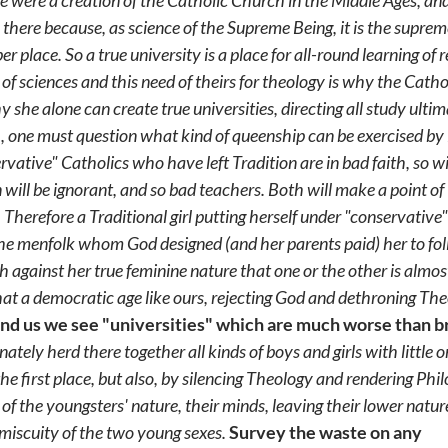
se were a creation of the Catholic Church in the Middle Ages, and
e there because, as science of the Supreme Being, it is the supre
 place. So a true university is a place for all-round learning of r
f sciences and this need of theirs for theology is why the Catho
 she alone can create true universities, directing all study ultim
ch, one must question what kind of queenship can be exercised b
ative" Catholics who have left Tradition are in bad faith, so wi
ill be ignorant, and so bad teachers. Both will make a point of
Therefore a Traditional girl putting herself under "conservative
ist the menfolk whom God designed (and her parents paid) her to fo
ith against her true feminine nature that one or the other is almo
that a democratic age like ours, rejecting God and dethroning The
und us we see "universities" which are much worse than b
tely herd there together all kinds of boys and girls with little o
 the first place, but also, by silencing Theology and rendering Ph
t of the youngsters' nature, their minds, leaving their lower natu
omiscuity of the two young sexes.
Survey the waste on any