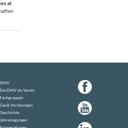
ees at
chaften
DMV
Die DMV als Verein
Fachgruppen
Gauß-Vorlesungen
Geschichte
Jahrestagungen
Kooperationen