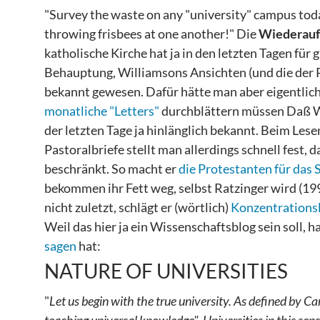
"Survey the waste on any "university" campus tod
throwing frisbees at one another!"
Die
Wiederauf
katholische Kirche hat ja in den letzten Tagen für
Behauptung, Williamsons Ansichten (und die der 
bekannt gewesen. Dafür hätte man aber eigentlich
monatliche "Letters"
durchblättern müssen Daß 
der letzten Tage ja hinlänglich bekannt. Beim Lese
Pastoralbriefe stellt man allerdings schnell fest
beschränkt. So macht er
die Protestanten für das 
bekommen ihr Fett weg, selbst Ratzinger wird (19
nicht zuletzt, schlägt er (wörtlich)
Konzentrationsl
Weil das hier ja ein Wissenschaftsblog sein soll, 
sagen
hat:
NATURE OF UNIVERSITIES
"
Let us begin with the true university. As defined by Ca