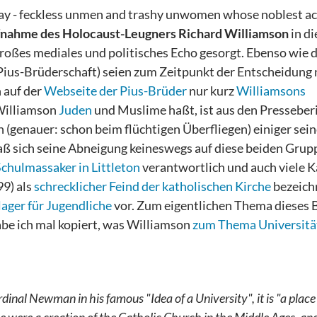
ay - feckless unmen and trashy unwomen whose noblest act
nahme des Holocaust-Leugners Richard Williamson
in di
 großes mediales und politisches Echo gesorgt. Ebenso wie d
Pius-Brüderschaft) seien zum Zeitpunkt der Entscheidung 
 auf der
Webseite der Pius-Brüder
nur kurz
Williamsons
Williamson
Juden
und Muslime haßt, ist aus den Presseber
n (genauer: schon beim flüchtigen Überfliegen) einiger sein
, daß sich seine Abneigung keineswegs auf diese beiden Gru
Schulmassaker in Littleton
verantwortlich und auch viele K
99) als
schrecklicher Feind der katholischen Kirche
bezeich
ager für Jugendliche
vor. Zum eigentlichen Thema dieses B
habe ich mal kopiert, was Williamson
zum Thema Universitä
rdinal Newman in his famous "Idea of a University", it is "a place