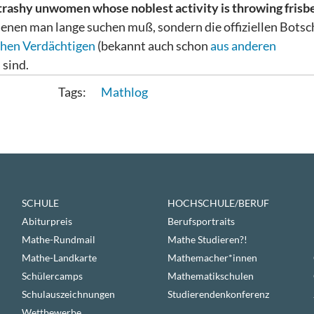
trashy unwomen whose noblest activity is throwing frisb
h denen man lange suchen muß, sondern die offiziellen Bots
chen Verdächtigen
(bekannt auch schon
aus anderen
 sind.
Mathlog
SCHULE
HOCHSCHULE/BERUF
Abiturpreis
Berufsportraits
Mathe-Rundmail
Mathe Studieren?!
Mathe-Landkarte
Mathemacher*innen
Schülercamps
Mathematikschulen
Schulauszeichnungen
Studierendenkonferenz
Wettbewerbe