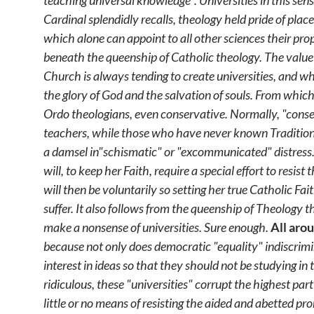
teaching universal knowledge". Universities in this sen
Cardinal splendidly recalls, theology held pride of plac
which alone can appoint to all other sciences their proper
beneath the queenship of Catholic theology. The value o
Church is always tending to create universities, and why
the glory of God and the salvation of souls. From whi
Ordo theologians, even conservative. Normally, "conserv
teachers, while those who have never known Tradition w
a damsel in"schismatic" or "excommunicated" distress. 
will, to keep her Faith, require a special effort to res
will then be voluntarily so setting her true Catholic Fa
suffer. It also follows from the queenship of Theology 
make a nonsense of universities. Sure enough.
All aro
because not only does democratic "equality" indiscrimina
interest in ideas so that they should not be studying in
ridiculous, these "universities" corrupt the highest par
little or no means of resisting the aided and abetted pr