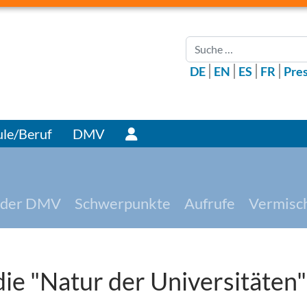
Suchen
DE
EN
ES
FR
Pre
Benutzer
le/Beruf
DMV
 der DMV
Schwerpunkte
Aufrufe
Vermisc
ie "Natur der Universitäten"