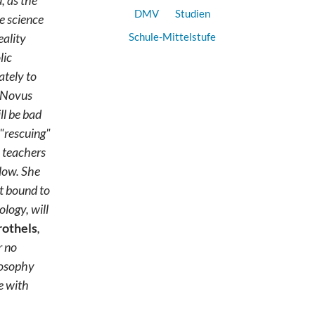
, as the
DMV
Studien
me science
eality
Schule-Mittelstufe
lic
ately to
y Novus
ll be bad
 "rescuing"
" teachers
llow. She
st bound to
ology, will
rothels
,
r no
ilosophy
re with