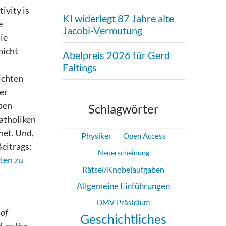
ivity is
KI widerlegt 87 Jahre alte
e
Jacobi-Vermutung
ie
nicht
Abelpreis 2026 für Gerd
Faltings
ichten
er
ppen
Schlagwörter
atholiken
net. Und,
Physiker
Open Access
eitrags:
Neuerscheinung
ten zu
Rätsel/Knobelaufgaben
Allgemeine Einführungen
DMV-Präsidium
 of
Geschichtliches