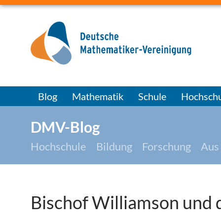
Blog
Mathematik
Schule
Hochschu
DMV-Blog
Hochschule
Bildung
Forschung
Aus
Bischof Williamson und d