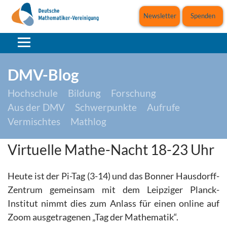
Newsletter
Spenden
DMV-Blog
Hochschule
Bildung
Forschung
Aus der DMV
Schwerpunkte
Aufrufe
Vermischtes
Mathlog
Virtuelle Mathe-Nacht 18-23 Uhr
Heute ist der Pi-Tag (3-14) und das Bonner Hausdorff-
Zentrum gemeinsam mit dem Leipziger Planck-
Institut nimmt dies zum Anlass für einen online auf
Zoom ausgetragenen „Tag der Mathematik“.