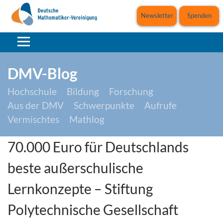
Newsletter
Spenden
DMV-Blog
Hochschule
Bildung
Forschung
Aus der DMV
Schwerpunkte
Aufrufe
Vermischtes
Mathlog
70.000 Euro für Deutschlands
beste außerschulische
Lernkonzepte – Stiftung
Polytechnische Gesellschaft