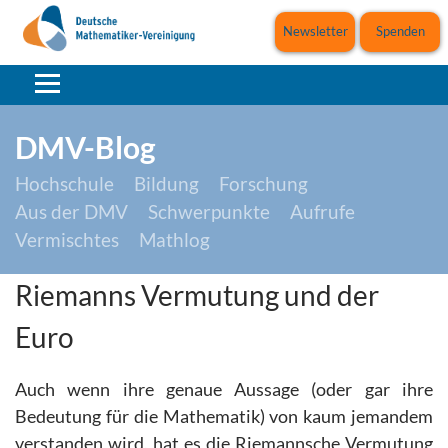
Newsletter
Spenden
DMV-Blog
Hochschule
Bildung
Forschung
Aus der DMV
Schwerpunkte
Aufrufe
Vermischtes
Mathlog
Riemanns Vermutung und der
Euro
Auch wenn ihre genaue Aussage (oder gar ihre
Bedeutung für die Mathematik) von kaum jemandem
verstanden wird, hat es die Riemannsche Vermutung