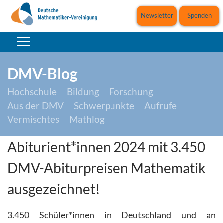
Newsletter
Spenden
DMV-Blog
Hochschule
Bildung
Forschung
Aus der DMV
Schwerpunkte
Aufrufe
Vermischtes
Mathlog
Abiturient*innen 2024 mit 3.450
DMV-Abiturpreisen Mathematik
ausgezeichnet!
3.450 Schüler*innen in Deutschland und an