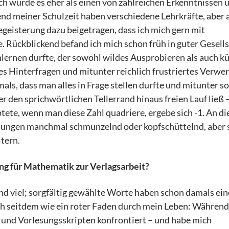
ich würde es eher als einen von zahlreichen Erkenntnissen 
d meiner Schulzeit haben verschiedene Lehrkräfte, aber 
eisterung dazu beigetragen, dass ich mich gern mit
Rückblickend befand ich mich schon früh in guter Gesellsc
lernen durfte, der sowohl wildes Ausprobieren als auch k
s Hinterfragen und mitunter reichlich frustriertes Verwe
als, dass man alles in Frage stellen durfte und mitunter s
 den sprichwörtlichen Tellerrand hinaus freien Lauf ließ 
ete, wenn man diese Zahl quadriere, ergebe sich -1. An di
ndlungen manchmal schmunzelnd oder kopfschüttelnd, aber 
tern.
ng für Mathematik zur Verlagsarbeit?
und viel; sorgfältig gewählte Worte haben schon damals ei
ch seitdem wie ein roter Faden durch mein Leben: Währen
 und Vorlesungsskripten konfrontiert – und habe mich