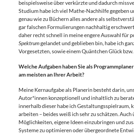
beispielsweise über verkürzte und dadurch missver
Studium habe ich viel Mathe-Nachhilfe gegeben un
genau wie zu Büchern alles andere als selbstverst
gar falschen Formulierungen nachhaltig erschwert
daher recht schnell in meine engere Auswahl für p
Spektrum
gelandet und geblieben bin, habe ich g
Vorgesetzten, sowie einem Quäntchen Glück bzw.
Welche Aufgaben haben Sie als Programmplaneri
am meisten an Ihrer Arbeit?
Meine Kernaufgabe als Planerin besteht darin, u
Autor*innen konzeptionell und inhaltlich zu bera
innerhalb dieser habe ich Gestaltungsspielraum, 
arbeiten – beides weiß ich sehr zu schätzen. Auch
Möglichkeiten, eigene Ideen einzubringen und zu
Systeme zu optimieren oder übergeordnete Entwic