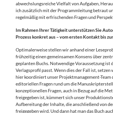
abwechslungsreiche Vielfalt von Aufgaben, Herau
ich zusätzlich mit der Programmleitung betraut un
regelmäßig mit erfrischenden Fragen und Perspek
Im Rahmen Ihrer Tätigkeit unterstützen Sie Autor
Prozess konkret aus – vom ersten Kontakt bis zu
Optimalerweise stellen wir anhand einer Leseprob
frühzeitig einen gemeinsamen Konsens über zentra
geplanten Buchs. Notwendige Voraussetzung ist da
Verlagsprofil passt. Wenn dies der Fall ist, setze
hier koordiniert unser Projektmanagement-Team d
editoriellen Fragen rund um die Manuskripterstellu
konzeptionellen Fragen, auch in Bezug auf die Met
freigegeben ist, kümmert sich unser Produktions
Aufbereitung der Inhalte, die anschließend von d
freigegeben wird. Und dann hat man das Buch auch