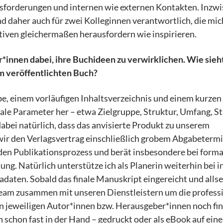
sforderungen und internen wie externen Kontakten. Inzwi
d daher auch für zwei Kolleginnen verantwortlich, die mic
tiven gleichermaßen herausfordern wie inspirieren.
*innen dabei, ihre Buchideen zu verwirklichen. Wie sieh
m veröffentlichten Buch?
e, einem vorläufigen Inhaltsverzeichnis und einem kurzen
le Parameter her – etwa Zielgruppe, Struktur, Umfang, Sti
bei natürlich, dass das anvisierte Produkt zu unserem
n wir den Verlagsvertrag einschließlich grobem Abgabetermi
en Publikationsprozess und berät insbesondere bei forma
ng. Natürlich unterstütze ich als Planerin weiterhin bei in
adaten. Sobald das finale Manuskript eingereicht und allse
team zusammen mit unseren Dienstleistern um die profess
en jeweiligen Autor*innen bzw. Herausgeber*innen noch fin
 schon fast in der Hand – gedruckt oder als eBook auf ein