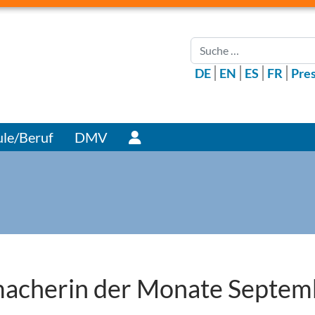
Suchen
DE
EN
ES
FR
Pre
Benutzer
le/Beruf
DMV
macherin der Monate Septem