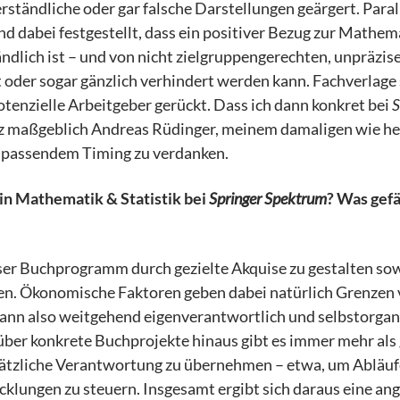
ständliche oder gar falsche Darstellungen geärgert. Paral
d dabei festgestellt, dass ein positiver Bezug zur Mathem
ändlich ist – und von nicht zielgruppengerechten, unpräzis
 oder sogar gänzlich verhindert werden kann. Fachverlage
otenzielle Arbeitgeber gerückt. Dass ich dann konkret bei
S
anz maßgeblich Andreas Rüdinger, meinem damaligen wie h
 passendem Timing zu verdanken.
n Mathematik & Statistik bei
Springer Spektrum
? Was gefä
nser Buchprogramm durch gezielte Akquise zu gestalten so
ten. Ökonomische Faktoren geben dabei natürlich Grenzen 
kann also weitgehend eigenverantwortlich und selbstorgan
 über konkrete Buchprojekte hinaus gibt es immer mehr als
sätzliche Verantwortung zu übernehmen – etwa, um Abläu
klungen zu steuern. Insgesamt ergibt sich daraus eine a