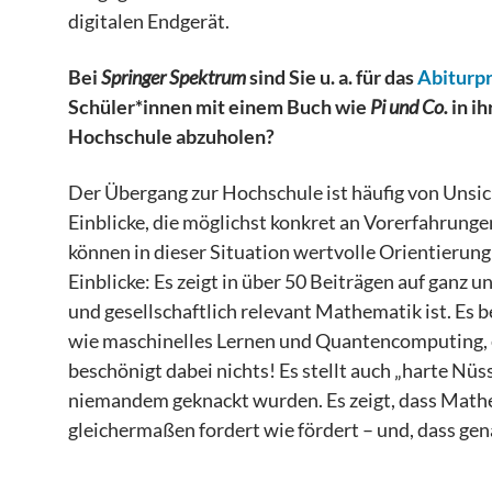
digitalen Endgerät.
Bei
Springer Spektrum
sind Sie u. a. für das
Abiturp
Schüler*innen mit einem Buch wie
Pi und Co.
in ih
Hochschule abzuholen?
Der Übergang zur Hochschule ist häufig von Unsic
Einblicke, die möglichst konkret an Vorerfahrung
können in dieser Situation wertvolle Orientierun
Einblicke: Es zeigt in über 50 Beiträgen auf ganz 
und gesellschaftlich relevant Mathematik ist. E
wie maschinelles Lernen und Quantencomputing, e
beschönigt dabei nichts! Es stellt auch „harte Nü
niemandem geknackt wurden. Es zeigt, dass Math
gleichermaßen fordert wie fördert – und, dass gena