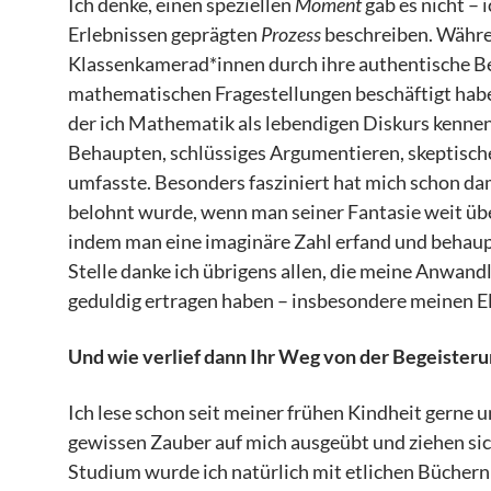
Ich denke, einen speziellen
Moment
gab es nicht – 
Erlebnissen geprägten
Prozess
beschreiben. Währen
Klassenkamerad*innen durch ihre authentische Beg
mathematischen Fragestellungen beschäftigt habe. 
der ich Mathematik als lebendigen Diskurs kennen
Behaupten, schlüssiges Argumentieren, skeptische
umfasste. Besonders fasziniert hat mich schon dam
belohnt wurde, wenn man seiner Fantasie weit über
indem man eine imaginäre Zahl erfand und behaupt
Stelle danke ich übrigens allen, die meine Anwa
geduldig ertragen haben – insbesondere meinen El
Und wie verlief dann Ihr Weg von der Begeisteru
Ich lese schon seit meiner frühen Kindheit gerne 
gewissen Zauber auf mich ausgeübt und ziehen si
Studium wurde ich natürlich mit etlichen Büchern