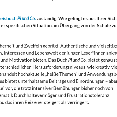
reisbuch
Pi und Co.
zuständig. Wie gelingt es aus Ihrer Sich
rer spezifischen Situation am Übergang von der Schule zu
herheit und Zweifeln geprägt. Authentische und vielseitig
en, Interessen und Lebenswelt der jungen Leser*innen ankn
g und Motivation bieten. Das Buch
Pi und Co.
bietet genau s
unterschiedlichen Herausforderungsniveaus, wie kreativ, vie
s behandelt hochaktuelle „heiße Themen“ und Anwendungsb
s bietet unterhaltsame Beiträge und Einordnungen – aber
sse“ vor, die trotz intensiver Bemühungen bisher noch von
ematik Durchhaltevermögen und Frustrationstoleranz
u das ihren Reiz eher steigert als verringert.