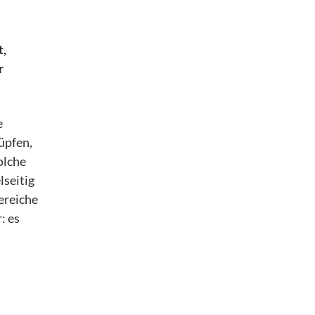
t,
r
e
üpfen,
olche
lseitig
ereiche
: es