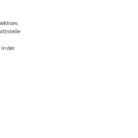
Spektrum
.
ittstelle
in der