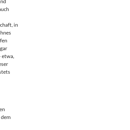
und
auch
haft, in
ühnes
rfen
ogar
– etwa,
eser
stets
nen
d dem