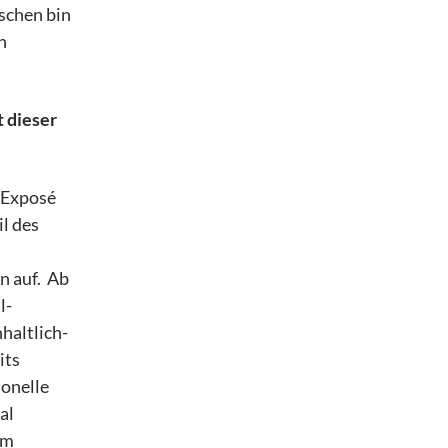
schen bin
h
t dieser
 Exposé
l des
n auf. Ab
l-
haltlich-
its
ionelle
al
em