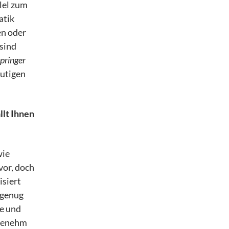
lel zum
atik
en oder
 sind
pringer
eutigen
llt Ihnen
wie
vor, doch
isiert
 genug
fe und
ngenehm