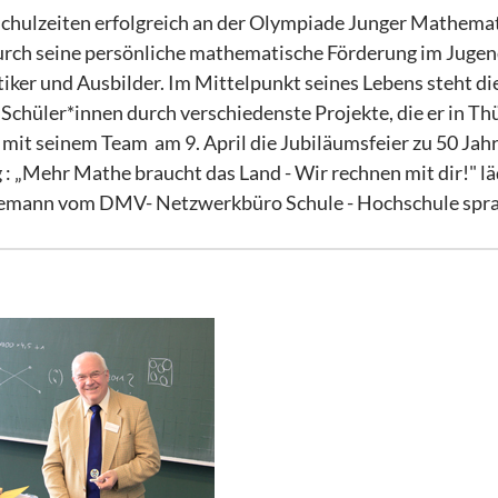
Schulzeiten erfolgreich an der Olympiade Junger Mathema
urch seine persönliche mathematische Förderung im Jugen
ker und Ausbilder. Im Mittelpunkt seines Lebens steht di
chüler*innen durch verschiedenste Projekte, die er in Th
 mit seinem Team am 9. April die Jubiläumsfeier zu 50 Jah
 „Mehr Mathe braucht das Land - Wir rechnen mit dir!" lä
iemann vom DMV- Netzwerkbüro Schule - Hochschule spra