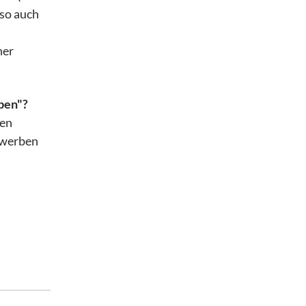
 so auch
ner
rben"?
ten
ewerben