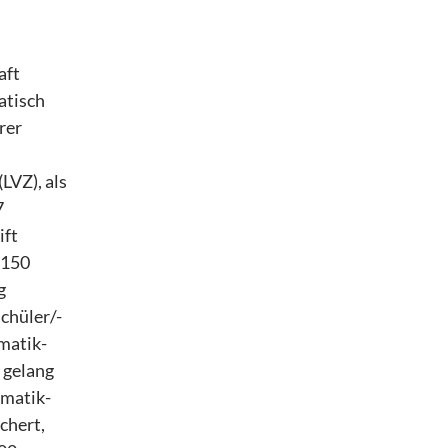
aft
atisch
rer
LVZ), als
7
ift
 150
g
chüler/-
matik-
 gelang
ematik-
chert,