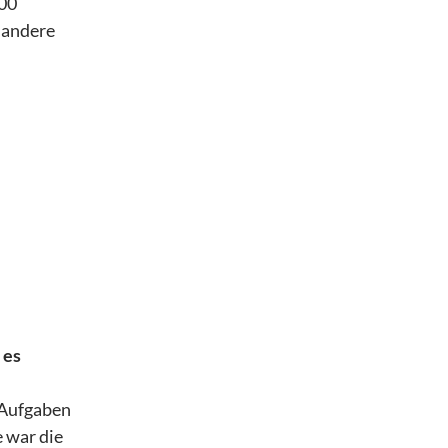
000
 andere
 es
 Aufgaben
e war die