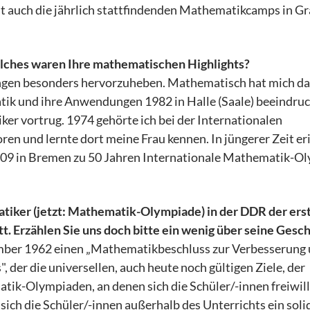
t auch die jährlich stattfindenden Mathematikcamps in Gr
lches waren Ihre mathematischen Highlights?
ltungen besonders hervorzuheben. Mathematisch hat mich d
nd ihre Anwendungen 1982 in Halle (Saale) beeindruck
er vortrug. 1974 gehörte ich bei der Internationalen
en und lernte dort meine Frau kennen. In jüngerer Zeit er
009 in Bremen zu 50 Jahren Internationale Mathematik-O
iker (jetzt: Mathematik-Olympiade) in der DDR der ers
 Erzählen Sie uns doch bitte ein wenig über seine Gesch
ember 1962 einen „Mathematikbeschluss zur Verbesserung
der die universellen, auch heute noch gültigen Ziele, der
k-Olympiaden, an denen sich die Schüler/-innen freiwill
 sich die Schüler/-innen außerhalb des Unterrichts ein soli