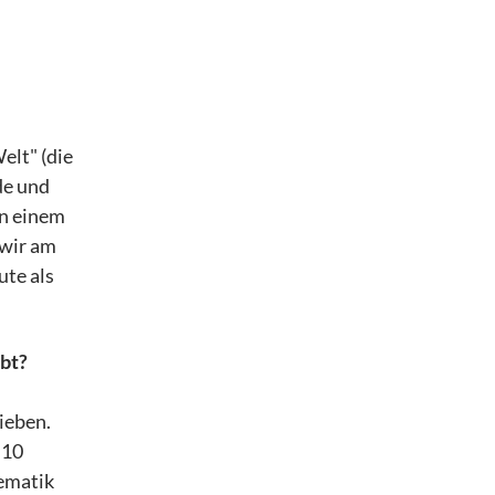
elt" (die
de und
in einem
 wir am
ute als
ebt?
ieben.
 10
hematik