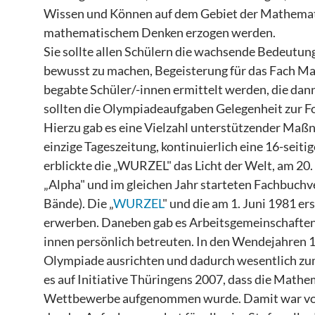
Wissen und Können auf dem Gebiet der Mathematik
mathematischem Denken erzogen werden.
Sie sollte allen Schülern die wachsende Bedeutun
bewusst zu machen, Begeisterung für das Fach Ma
begabte Schüler/-innen ermittelt werden, die dan
sollten die Olympiadeaufgaben Gelegenheit zur Fo
Hierzu gab es eine Vielzahl unterstützender Maßn
einzige Tageszeitung, kontinuierlich eine 16-sei
erblickte die „WURZEL" das Licht der Welt, am 20
„Alpha" und im gleichen Jahr starteten Fachbuch
Bände). Die „
WURZEL
" und die am 1. Juni 1981 er
erwerben. Daneben gab es Arbeitsgemeinschaften,
innen persönlich betreuten. In den Wendejahren 1
Olympiade ausrichten und dadurch wesentlich zu
es auf Initiative Thüringens 2007, dass die Mat
Wettbewerbe aufgenommen wurde. Damit war vor a