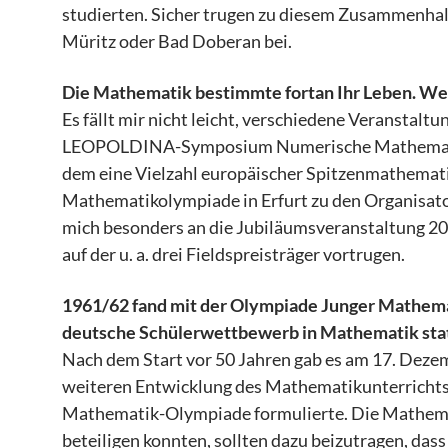
studierten. Sicher trugen zu diesem Zusammenhal
Müritz oder Bad Doberan bei.
Die Mathematik bestimmte fortan Ihr Leben. We
Es fällt mir nicht leicht, verschiedene Veransta
LEOPOLDINA-Symposium Numerische Mathematik u
dem eine Vielzahl europäischer Spitzenmathematik
Mathematikolympiade in Erfurt zu den Organisator
mich besonders an die Jubiläumsveranstaltung 2
auf der u. a. drei Fieldspreisträger vortrugen.
1961/62 fand mit der Olympiade Junger Mathemat
deutsche Schülerwettbewerb in Mathematik statt.
Nach dem Start vor 50 Jahren gab es am 17. Dez
weiteren Entwicklung des Mathematikunterrichts", 
Mathematik-Olympiade formulierte. Die Mathemati
beteiligen konnten, sollten dazu beizutragen, dass