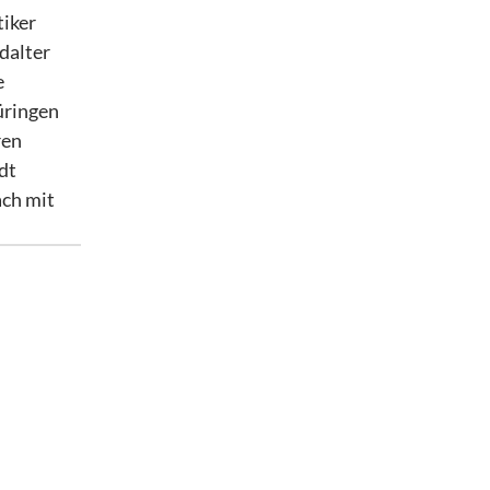
tiker
dalter
e
üringen
ren
dt
ch mit