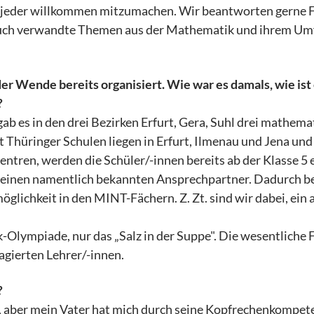
t jeder willkommen mitzumachen. Wir beantworten gerne F
uch verwandte Themen aus der Mathematik und ihrem Um
r Wende bereits organisiert. Wie war es damals, wie ist
?
b es in den drei Bezirken Erfurt, Gera, Suhl drei mathema
t Thüringer Schulen liegen in Erfurt, Ilmenau und Jena und
zentren, werden die Schüler/-innen bereits ab der Klasse 5
 einen namentlich bekannten Ansprechpartner. Dadurch be
lichkeit in den MINT-Fächern. Z. Zt. sind wir dabei, ein 
-Olympiade, nur das „Salz in der Suppe". Die wesentliche
agierten Lehrer/-innen.
?
, aber mein Vater hat mich durch seine Kopfrechenkompete