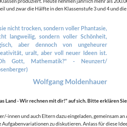
r Klassen produziert. Heute nehmen jährlich mehr als 200.
l und zwar die Hälfte in den Klassenstufe 3 und 4 und die
. sie nicht trocken, sondern voller Phantasie,
cht langweilig, sondern voller Schönheit,
gisch, aber dennoch von ungeheurer
eativität, uralt, aber voll neuer Ideen ist.
"Oh Gott, Mathematik?" - Neunzert/
senberger)
Wolfgang Moldenhauer
Land - Wir rechnen mit dir!" auf sich. Bitte erklären Sie
rer/-innen und auch Eltern dazu eingeladen, gemeinsam an
Aufgabenvariationen zu diskutieren. Anlass für diese Ide