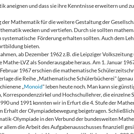
 aneignen und dass sie ihre Kenntnisse erweitern und zu
g der Mathematik für die weitere Gestaltung der Gesellsch
thematik wecken und vertiefen. Durch sie sollten mathem
n systematische Förderung erhalten sollten. Auch dem Leh
rtbildung bieten.
ahmen, ab Dezember 1962 z.B. die Leipziger Volkszeitung (
tige Mathe-LVZ als Sonderausgabe heraus. Am 1. Januar 196
. Februar 1967 erschien die mathematische Schülerzeitschr
verlage die Reihe „Mathematische Schülerbücherei" (genau
schienene „
Monoid
" leben heute noch. Man kann sie günsti
 Korrespondenzzirkel und Hochschullehrer, die einzelne S
990 und 1991 konnten wir in Erfurt die 4. Stufe der Mathe
m Erhalt der Olympiadebewegung beigetragen. Schließlich
hematik-Olympiade in den Verbund der bundesweiten Math
llem die Arbeit des Aufgabenausschusses finanziell gesi