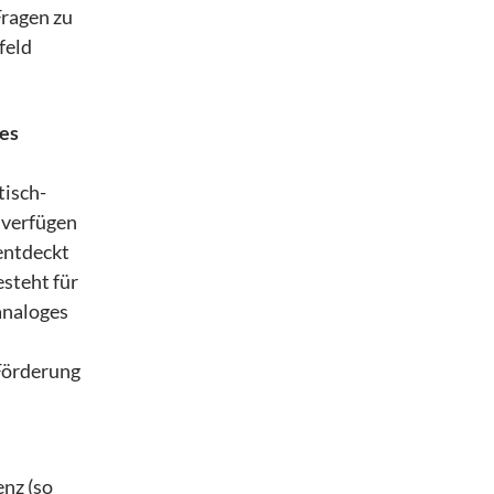
ragen zu
feld
 es
tisch-
 verfügen
 entdeckt
steht für
analoges
 Förderung
nz (so