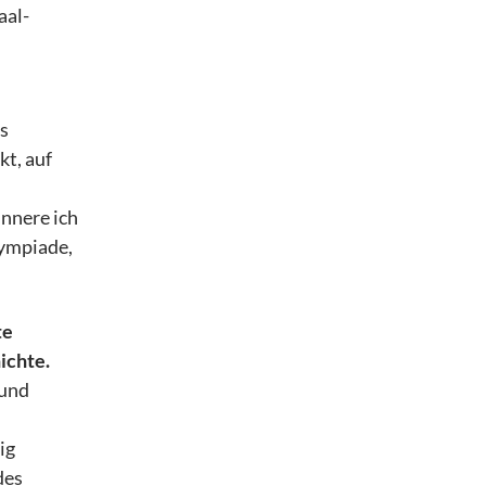
aal-
as
t, auf
innere ich
lympiade,
te
ichte.
 und
ig
des