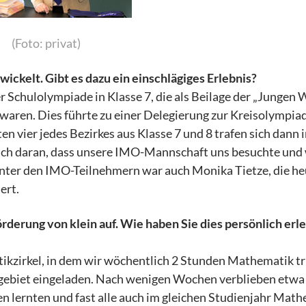
(Foto: privat)
wickelt. Gibt es dazu ein einschlägiges Erlebnis?
r Schulolympiade in Klasse 7, die als Beilage der „Jungen W
 waren. Dies führte zu einer Delegierung zur Kreisolympia
n vier jedes Bezirkes aus Klasse 7 und 8 trafen sich dann 
ich daran, dass unsere IMO-Mannschaft uns besuchte und
Unter den IMO-Teilnehmern war auch Monika Tietze, die he
ert.
rderung von klein auf. Wie haben Sie dies persönlich erl
ikzirkel, in dem wir wöchentlich 2 Stunden Mathematik tr
gebiet eingeladen. Nach wenigen Wochen verblieben etwa
en lernten und fast alle auch im gleichen Studienjahr Mat