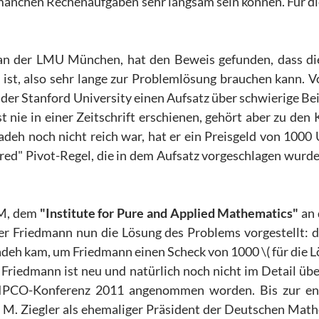
 manchen Rechenaufgaben sehr langsam sein können. Für d
 an der LMU München, hat den Beweis gefunden, dass di
" ist, also sehr lange zur Problemlösung brauchen kann. V
der Stanford University einen Aufsatz über schwierige Bei
 nie in einer Zeitschrift erschienen, gehört aber zu den 
eh noch nicht reich war, hat er ein Preisgeld von 1000 
tered" Pivot-Regel, die in dem Aufsatz vorgeschlagen wurd
AM, dem
"Institute for Pure and Applied Mathematics"
an 
iver Friedmann nun die Lösung des Problems vorgestellt: 
eh kam, um Friedmann einen Scheck von 1000 \( für die L
Friedmann ist neu und natürlich noch nicht im Detail übe
n IPCO-Konferenz 2011 angenommen worden. Bis zur en
 M. Ziegler als ehemaliger Präsident der Deutschen Math