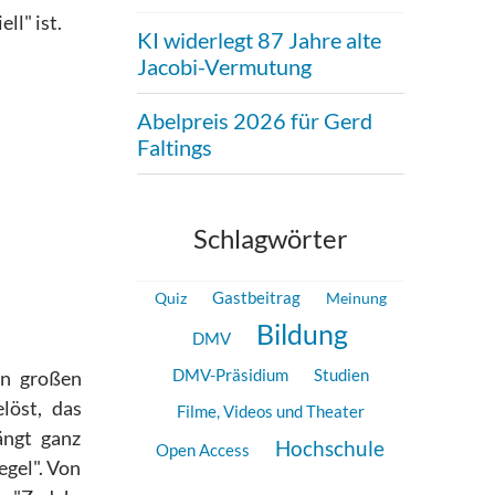
ll" ist.
KI widerlegt 87 Jahre alte
Jacobi-Vermutung
Abelpreis 2026 für Gerd
Faltings
Schlagwörter
Gastbeitrag
Quiz
Meinung
Bildung
DMV
DMV-Präsidium
Studien
en großen
löst, das
Filme, Videos und Theater
ängt ganz
Hochschule
Open Access
egel". Von