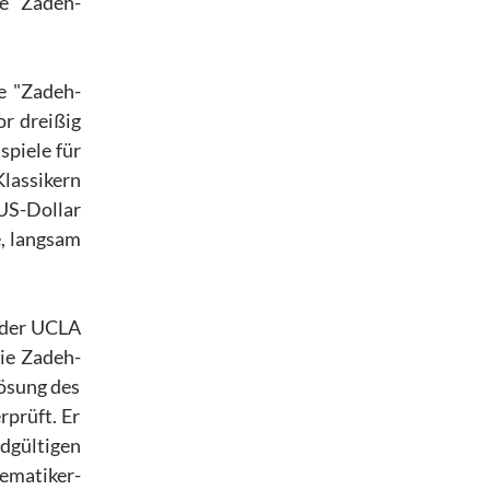
ie "Zadeh-
e "Zadeh-
or dreißig
spiele für
Klassikern
US-Dollar
e, langsam
der UCLA
die Zadeh-
ösung des
rprüft. Er
dgültigen
ematiker-