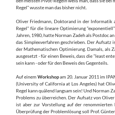
den meisten Pivot-Regeln weiß man, dass sie bei
Regel" wusste man das bisher nicht.
Oliver Friedmann, Doktorand in der Informatik
Regel" für die lineare Optimierung "exponentiell
Jahren, 1980, hatte Norman Zadeh als Postdoc an 
das Simplexverfahren geschrieben. Der Aufsatz ist
der Mathematischen Optimierung. Damals, als Zad
ausgesetzt - für einen Beweis, dass die "least en
sein kann - oder für den Beweis des Gegenteils.
Auf einem
Workshop
am 20. Januar 2011 im IP
(University of California at Los Angeles) hat Ol
Regel kann quälend langsam sein! Und Norman Zad
Problems zu überreichen. Der Aufsatz von Oliver 
ist aber zur Vorstellung auf der renommierte
Überprüfung der Problemlösung soll Prof. Günter