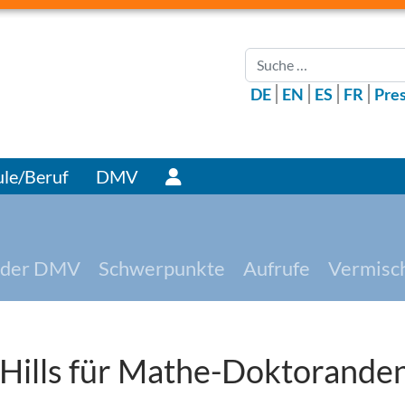
Suchen
DE
EN
ES
FR
Pre
Benutzer
le/Beruf
DMV
 der DMV
Schwerpunkte
Aufrufe
Vermisc
 Hills für Mathe-Doktorande