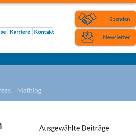
Spenden
sse
Karriere
Kontakt
Newsletter
htes
Mathlog
n
Ausgewählte Beiträge