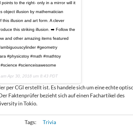
oints to the right- only in a mirror will it
us object illusion by mathematician
 this illusion and art form. A clever
duce this striking illusion. ➡️ Follow the
arrow and other amazing items featured
 #ambiguouscylinder #geometry
hara #physicstoy #math #mathtoy
ve #science #scienceisawesome
) am
Apr 30, 2018 um 8:43 PDT
 per CGI erstellt ist. Es handele sich um eine echte optis
Der Faktenprüfer bezieht sich auf einen Fachartikel des
versity in Tokio.
Trivia