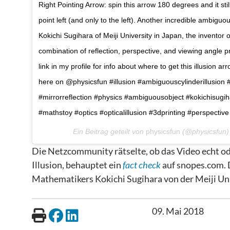
Right Pointing Arrow: spin this arrow 180 degrees and it still p
point left (and only to the left). Another incredible ambiguo
Kokichi Sugihara of Meiji University in Japan, the inventor of
combination of reflection, perspective, and viewing angle pro
link in my profile for info about where to get this illusion 
here on @physicsfun #illusion #ambiguouscylinderillusion
#mirrorreflection #physics #ambiguousobject #kokichisugi
#mathstoy #optics #opticalillusion #3dprinting #perspecti
Ein Beitrag geteilt von
physicsfun
(@physicsfun
Die Netzcommunity rätselte, ob das Video echt oder
Illusion, behauptet ein
fact check
auf snopes.com. 
Mathematikers Kokichi Sugihara von der Meiji Uni
09. Mai 2018