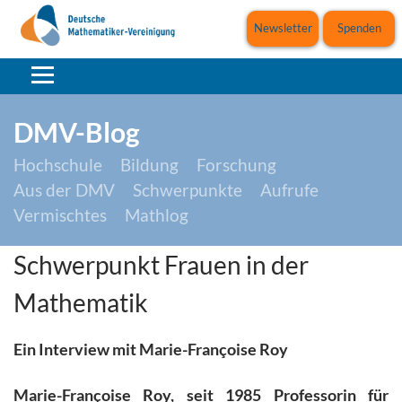
Newsletter
Spenden
DMV-Blog
Hochschule
Bildung
Forschung
Aus der DMV
Schwerpunkte
Aufrufe
Vermischtes
Mathlog
Schwerpunkt Frauen in der
Mathematik
Ein Interview mit Marie-Françoise Roy
Marie-Françoise Roy, seit 1985 Professorin für