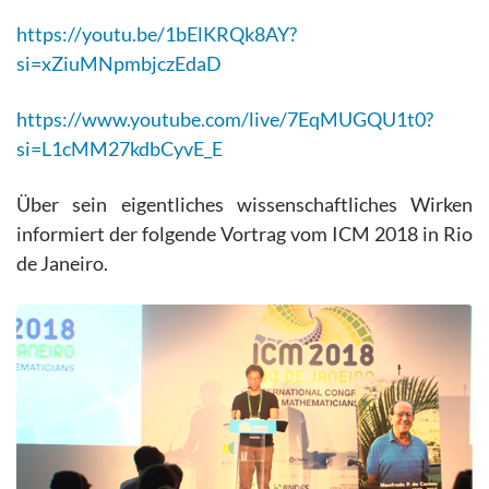
https://youtu.be/1bElKRQk8AY?
si=xZiuMNpmbjczEdaD
https://www.youtube.com/live/7EqMUGQU1t0?
si=L1cMM27kdbCyvE_E
Über sein eigentliches wissenschaftliches Wirken
informiert der folgende Vortrag vom ICM 2018 in Rio
de Janeiro.