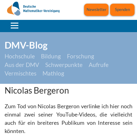
Newsletter
Spenden
DMV-Blog
Hochschule
Bildung
Forschung
Aus der DMV
Schwerpunkte
Aufrufe
Vermischtes
Mathlog
Nicolas Bergeron
Zum Tod von Nicolas Bergeron verlinke ich hier noch
einmal zwei seiner YouTube-Videos, die vielleicht
auch für ein breiteres Publikum von Interesse sein
könnten.