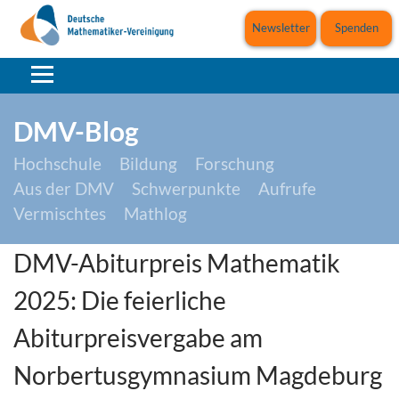
Newsletter
Spenden
DMV-Blog
Hochschule
Bildung
Forschung
Aus der DMV
Schwerpunkte
Aufrufe
Vermischtes
Mathlog
DMV-Abiturpreis Mathematik
2025: Die feierliche
Abiturpreisvergabe am
Norbertusgymnasium Magdeburg