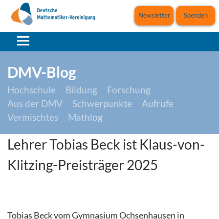
Newsletter
Spenden
DMV-Blog
Hochschule
Bildung
Forschung
Aus der DMV
Schwerpunkte
Aufrufe
Vermischtes
Mathlog
Lehrer Tobias Beck ist Klaus-von-
Klitzing-Preisträger 2025
Tobias Beck vom Gymnasium Ochsenhausen in