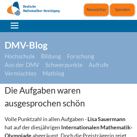
Newsletter
Spenden
DMV-Blog
Hochschule
Bildung
Forschung
Aus der DMV
Schwerpunkte
Aufrufe
Vermischtes
Mathlog
Die Aufgaben waren
ausgesprochen schön
Volle Punktzahl in allen Aufgaben -
Lisa Sauermann
hat auf der diesjährigen
Internationalen Mathematik-
Olympiade
abgeräumt. Doch die Preisträgerin zeigt