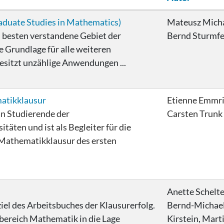
raduate Studies in Mathematics)
Mateusz Micha
am besten verstandene Gebiet der
Bernd Sturmfe
 Grundlage für alle weiteren
esitzt unzählige Anwendungen ...
matikklausur
Etienne Emmri
an Studierende der
Carsten Trunk
täten und ist als Begleiter für die
 Mathematikklausur des ersten
Anette Schelte
iel des Arbeitsbuches der Klausurerfolg.
Bernd-Michae
bereich Mathematik in die Lage
Kirstein, Mart