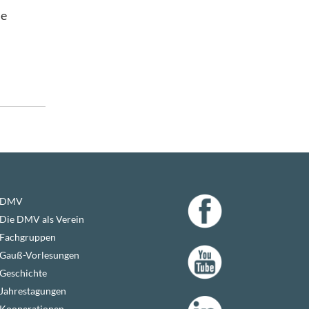
se
DMV
Die DMV als Verein
Fachgruppen
Gauß-Vorlesungen
Geschichte
Jahrestagungen
Kooperationen