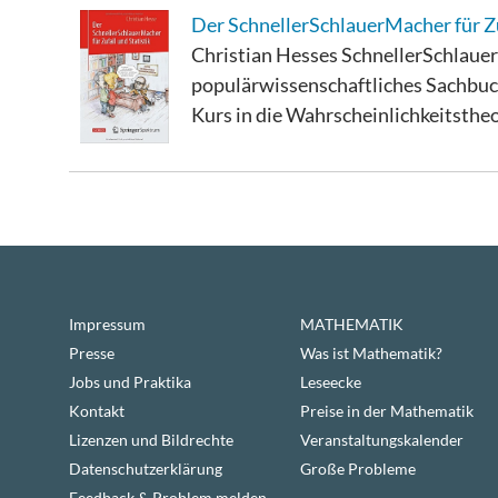
Der SchnellerSchlauerMacher für Zu
Christian Hesses SchnellerSchlauer
populärwissenschaftliches Sachbuch 
Kurs in die Wahrscheinlichkeitstheori
Impressum
MATHEMATIK
Presse
Was ist Mathematik?
Jobs und Praktika
Leseecke
Kontakt
Preise in der Mathematik
Lizenzen und Bildrechte
Veranstaltungskalender
Datenschutzerklärung
Große Probleme
Feedback & Problem melden