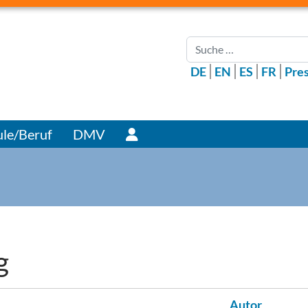
Suchen
DE
EN
ES
FR
Pre
Benutzer
le/Beruf
DMV
g
Autor