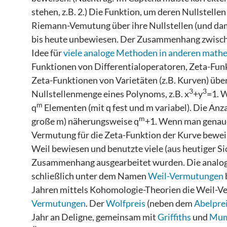
stehen, z.B. 2.) Die Funktion, um deren Nullstellen
Riemann-Vemutung über ihre Nullstellen (und dam
bis heute unbewiesen. Der Zusammenhang zwischen 
Idee für
viele analoge Methoden in anderen ma
Funktionen von Differentialoperatoren, Zeta-Fu
Zeta-Funktionen von Varietäten (z.B. Kurven) über
3
3
Nullstellenmenge eines Polynoms, z.B. x
+y
=1. 
m
q
Elementen (mit q fest und m variabel). Die Anza
m
große m) näherungsweise q
+1. Wenn man genaue
Vermutung für die Zeta-Funktion der Kurve bewei
Weil bewiesen und benutzte viele (aus heutiger Si
Zusammenhang ausgearbeitet wurden. Die analog
schließlich unter dem Namen
Weil-Vermutungen
Jahren mittels Kohomologie-Theorien die Weil-V
Vermutungen
. Der
Wolfpreis
(neben dem
Abelpre
Jahr an Deligne, gemeinsam mit
Griffiths
und
Mum