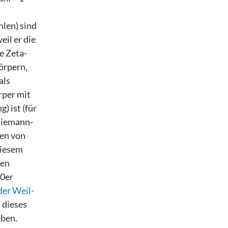
len) sind
il er die
e Zeta-
örpern,
als
rper mit
) ist (für
Riemann-
ren von
 diesem
den
60er
der Weil-
 dieses
eben.