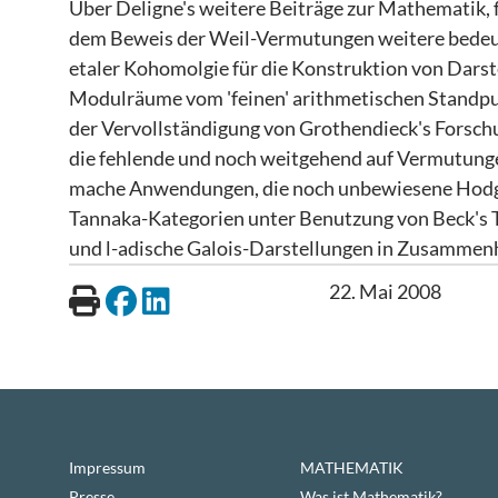
Über Deligne's weitere Beiträge zur Mathematik, fre
dem Beweis der Weil-Vermutungen weitere bedeut
etaler Kohomolgie für die Konstruktion von Dars
Modulräume vom 'feinen' arithmetischen Stand
der Vervollständigung von Grothendieck's Forschu
die fehlende und noch weitgehend auf Vermutunge
mache Anwendungen, die noch unbewiesene Hodge
Tannaka-Kategorien unter Benutzung von Beck's Theo
und l-adische Galois-Darstellungen in Zusammenh
22. Mai 2008
Impressum
MATHEMATIK
Presse
Was ist Mathematik?