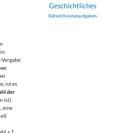
Geschichtliches
Rätsel/Knobelaufgaben
im
ein
ie Vergabe
von
bei
, ist es
hl der
 ist).
, eine
ieß
hl > 1