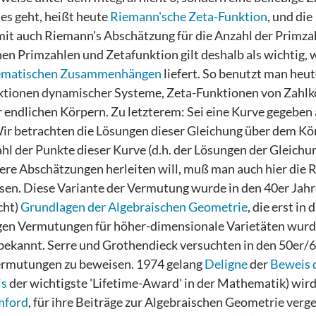
 es geht, heißt heute
Riemann'sche Zeta-Funktion
, und die
it auch Riemann's Abschätzung für die Anzahl der Primzah
Primzahlen und Zetafunktion gilt deshalb als wichtig, we
thematischen Zusammenhängen
liefert. So benutzt man heut
nktionen dynamischer Systeme, Zeta-Funktionen von Zahlk
 endlichen Körpern. Zu letzterem: Sei eine Kurve gegeben 
Wir betrachten die Lösungen dieser Gleichung über dem Kö
hl der Punkte dieser Kurve (d.h. der Lösungen der Gleichung
re Abschätzungen herleiten will, muß man auch hier die 
sen. Diese Variante der Vermutung wurde in den 40er Jah
cht)
Grundlagen der Algebraischen Geometrie
, die erst in
en Vermutungen für höher-dimensionale Varietäten wur
bekannt. Serre und Grothendieck versuchten in den 50er/
ermutungen zu beweisen. 1974 gelang
Deligne
der
Beweis 
is
der wichtigste 'Lifetime-Award' in der Mathematik) wird
ford
, für ihre Beiträge zur Algebraischen Geometrie verg