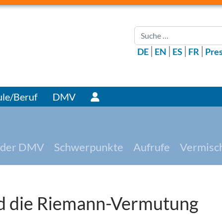
Suchen
DE
EN
ES
FR
Pre
Benutzer
le/Beruf
DMV
 der DMV
Schwerpunkte
Aufrufe
Vermisc
nd die Riemann-Vermutung