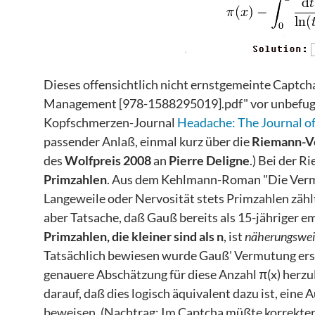
Dieses offensichtlich nicht ernstgemeinte Captcha
Management [978-1588295019].pdf" vor unbefugten
Kopfschmerzen-Journal
Headache: The Journal of
passender Anlaß, einmal kurz über die
Riemann-V
des
Wolfpreis 2008
an
Pierre Deligne
.) Bei der 
Primzahlen
. Aus dem Kehlmann-Roman "Die Verme
Langeweile oder Nervosität stets Primzahlen zähl
aber Tatsache, daß Gauß bereits als 15-jähriger e
Primzahlen, die kleiner sind als n
, ist
näherungswei
Tatsächlich bewiesen wurde Gauß' Vermutung erst
genauere Abschätzung für diese Anzahl π(x) herzu
darauf, daß dies logisch äquivalent dazu ist, eine
beweisen. (Nachtrag: Im Captcha müßte korrekterwe