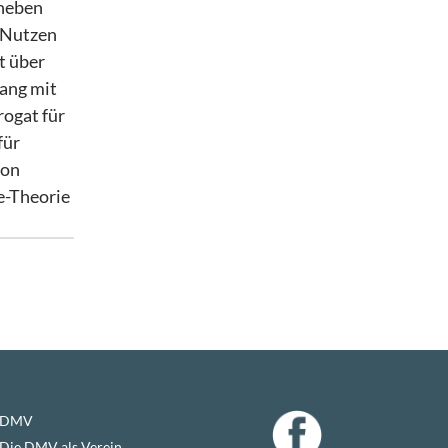
 neben
 Nutzen
t über
ang mit
rogat für
für
von
ge-Theorie
DMV
Die DMV als Verein