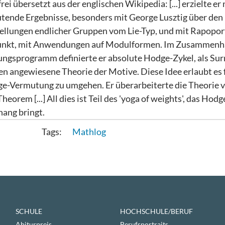
i übersetzt aus der englischen Wikipedia: [...] erzielte er
ende Ergebnisse, besonders mit George Lusztig über den
tellungen endlicher Gruppen vom Lie-Typ, und mit Rapopor
punkt, mit Anwendungen auf Modulformen. Im Zusammenh
ngsprogramm definierte er absolute Hodge-Zykel, als Sur
n angewiesene Theorie der Motive. Diese Idee erlaubt es 
-Vermutung zu umgehen. Er überarbeiterte die Theorie 
rem [...] All dies ist Teil des 'yoga of weights', das Hod
ang bringt.
Mathlog
SCHULE
HOCHSCHULE/BERUF
Abiturpreis
Berufsportraits