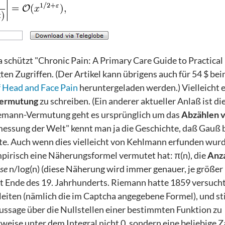
 schützt "Chronic Pain: A Primary Care Guide to Practical
 Zugriffen. (Der Artikel kann übrigens auch für 54 $ be
 Head and Face Pain
heruntergeladen werden.) Vielleicht 
ermutung
zu schreiben. (Ein anderer aktueller Anlaß ist d
Riemann-Vermutung geht es ursprünglich um das
Abzählen 
ssung der Welt" kennt man ja die Geschichte, daß Gauß 
te. Auch wenn dies vielleicht von Kehlmann erfunden wurde
mpirisch eine Näherungsformel vermutet hat: π(n), die
Anza
se
n/log(n) (diese Näherung wird immer genauer, je größer n
 Ende des 19. Jahrhunderts. Riemann hatte 1859 versucht
leiten (nämlich die im Captcha angegebene Formel), und st
 Aussage über die Nullstellen einer bestimmten Funktion zu
ise unter dem Integral nicht 0, sondern eine beliebige Za