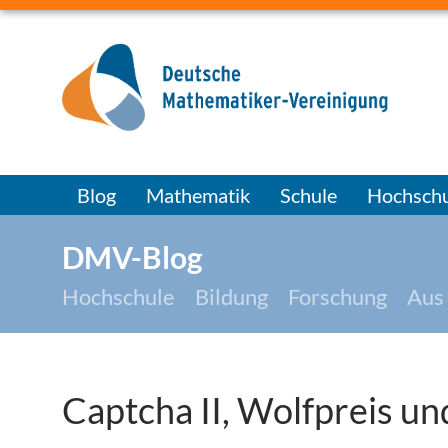
Blog
Mathematik
Schule
Hochschu
DMV-Blog
Hochschule
Bildung
Forschung
Aus
Captcha II, Wolfpreis u