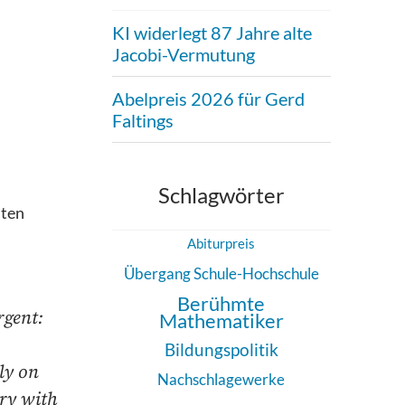
KI widerlegt 87 Jahre alte
Jacobi-Vermutung
Abelpreis 2026 für Gerd
Faltings
Schlagwörter
nten
Abiturpreis
Übergang Schule-Hochschule
Berühmte
rgent:
Mathematiker
Bildungspolitik
ly on
Nachschlagewerke
ary with