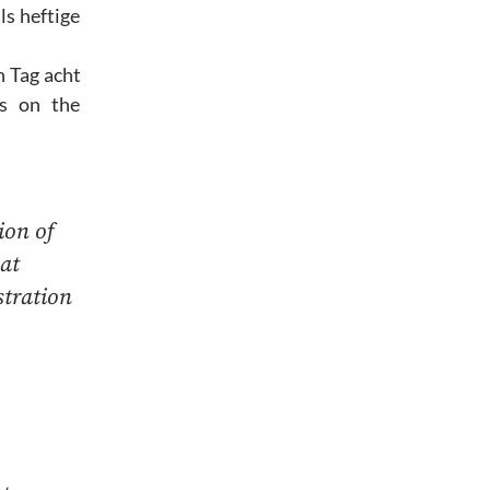
s heftige
 Tag acht
ns on the
ion of
hat
stration