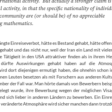
national activity. But actually a stronger claim is
activity, in that the specific nationality of indivi
community are (or should be) of no appreciable
ing mathematics.
ngte Einreiseverbot, hätte es Bestand gehabt, hätte offen
abt und das nicht nur, weil der Iran ein Land mit viele
e Tätigkeit in den USA attraktiver finden als in ihrem H
t dürfte Auswirkungen gehabt haben auf die Atmos
wird dort diejenigen ermutigt haben, die ohnehin schon 
enen Leuten besetzen als mit Forschern aus anderen Kult
ember
der Fall war. Man hörte damals von Bewerbern beisp
gelegt wurde, ihre Bewerbung wegen der möglichen Vis
nd sich lieber in anderen Ländern zu bewerben. Ein Einr
nde veränderte Atmosphäre wird sicher manchen dann trot