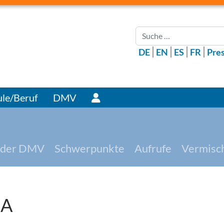
Suchen
DE
EN
ES
FR
Pre
Benutzer
le/Beruf
DMV
 der DMV
Schwerpunkte
Aufrufe
Vermisc
SA