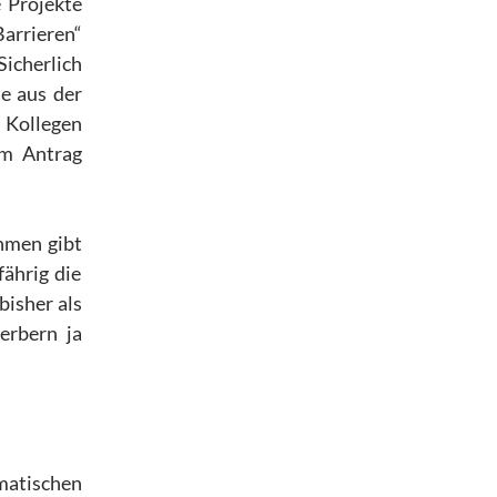
e Projekte
Barrieren“
Sicherlich
e aus der
 Kollegen
im Antrag
hmen gibt
fährig die
bisher als
erbern ja
matischen