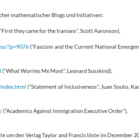
her mathematischer Blogs und Initiativen:
"First they came for the Iranians", Scott Aaronson),
ess/?p=9076
("Fascism and the Current National Emergenc
I
("What Worries Me Most", Leonard Susskind),
index.html
("Statement of Inclusiveness", Juan Souto, Kas
/
("Academics Against Immigration Executive Order").
e um den Verlag Taylor and Francis löste im Dezember 20