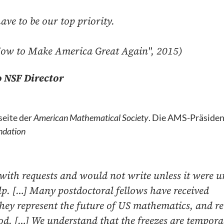
ve to be our top priority.
ow to Make America Great Again", 2015)
o NSF Director
seite der
American Mathematical Society
. Die AMS-Präside
undation
 with requests and would not write unless it were u
lp. […] Many postdoctoral fellows have received
 They represent the future of US mathematics, and re
ood. […] We understand that the freezes are tempor