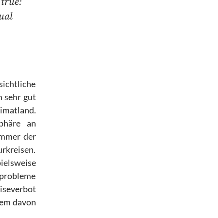
 true:
dual
sichtliche
n sehr gut
eimatland.
phäre an
immer der
urkreisen.
ielsweise
aprobleme
eiseverbot
zdem davon