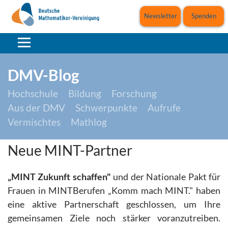
Newsletter
Spenden
DMV-Blog
Hochschule
Bildung
Forschung
Aus der DMV
Schwerpunkte
Aufrufe
Vermischtes
Mathlog
Neue MINT-Partner
„MINT Zukunft schaffen"
und der Nationale Pakt für
Frauen in MINTBerufen „Komm mach MINT." haben
eine aktive Partnerschaft geschlossen, um Ihre
gemeinsamen Ziele noch stärker voranzutreiben.