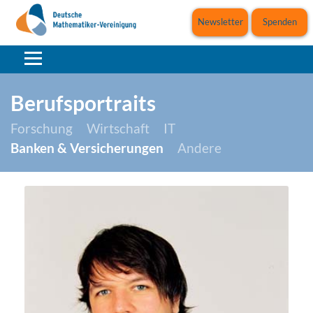
Newsletter
Spenden
Berufsportraits
Forschung
Wirtschaft
IT
Banken & Versicherungen
Andere