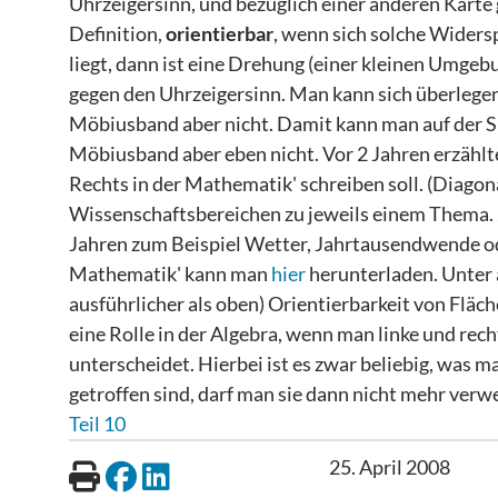
Uhrzeigersinn, und bezüglich einer anderen Karte g
Definition,
orientierbar
, wenn sich solche Widers
liegt, dann ist eine Drehung (einer kleinen Umgebu
gegen den Uhrzeigersinn. Man kann sich überlegen,
Möbiusband aber nicht. Damit kann man auf der Sp
Möbiusband aber eben nicht. Vor 2 Jahren erzählte
Rechts in der Mathematik' schreiben soll. (Diagonal
Wissenschaftsbereichen zu jeweils einem Thema. 2
Jahren zum Beispiel Wetter, Jahrtausendwende ode
Mathematik' kann man
hier
herunterladen. Unter 
ausführlicher als oben) Orientierbarkeit von Fläc
eine Rolle in der Algebra, wenn man linke und r
unterscheidet. Hierbei ist es zwar beliebig, was m
getroffen sind, darf man sie dann nicht mehr verw
Teil 10
25. April 2008