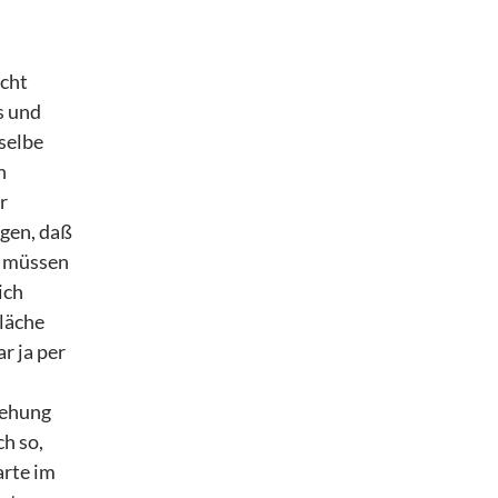
icht
s und
eselbe
n
r
egen, daß
nn müssen
ich
Fläche
ar ja per
rehung
ch so,
arte im