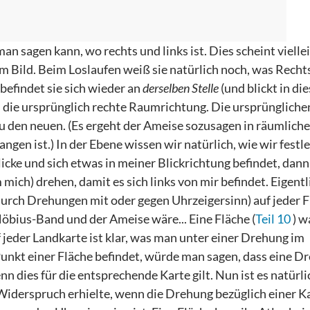
an sagen kann, wo rechts und links ist. Dies scheint vielle
em Bild. Beim Loslaufen weiß sie natürlich noch, was Recht
befindet sie sich wieder an
derselben Stelle
(und blickt in di
 in die ursprünglich rechte Raumrichtung. Die ursprüngliche
 den neuen. (Es ergeht der Ameise sozusagen in räumliche
angen ist.) In der Ebene wissen wir natürlich, wie wir festl
blicke und sich etwas in meiner Blickrichtung befindet, da
ich) drehen, damit es sich links von mir befindet. Eigentl
durch Drehungen mit oder gegen Uhrzeigersinn) auf jeder 
öbius-Band und der Ameise wäre... Eine Fläche (
Teil 10
) w
jeder Landkarte ist klar, was man unter einer Drehung im
unkt einer Fläche befindet, würde man sagen, dass eine D
n dies für die entsprechende Karte gilt. Nun ist es natürli
Widerspruch erhielte, wenn die Drehung bezüglich einer K