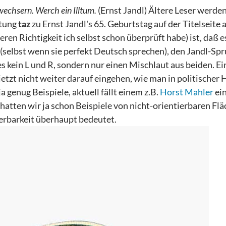
echsern. Werch ein Illtum.
(Ernst Jandl)
Ältere Leser werden
itung
taz
zu Ernst Jandl's 65. Geburtstag auf der Titelseite a
ren Richtigkeit ich selbst schon überprüft habe) ist, daß e
n (selbst wenn sie perfekt Deutsch sprechen), den Jandl-Sp
s kein L und R, sondern nur einen Mischlaut aus beiden. Ei
l jetzt nicht weiter darauf eingehen, wie man in politischer 
 genug Beispiele, aktuell fällt einem z.B.
Horst Mahler
ein
hatten wir ja schon Beispiele von nicht-orientierbaren Fl
ierbarkeit überhaupt bedeutet.