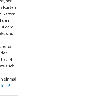
st, per
en Karten
le Karten
uf dem
auf dem
inks und
rüheren
 der
h (viel
hts auch
en einmal
Teil 9
,