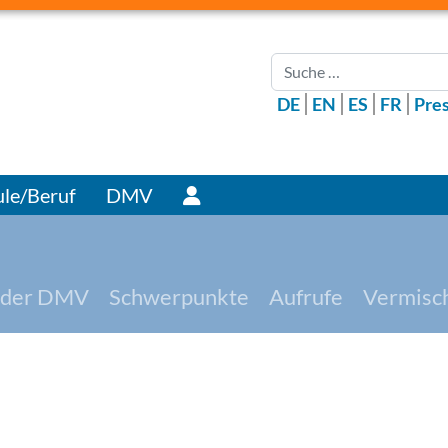
Suchen
DE
EN
ES
FR
Pre
Benutzer
le/Beruf
DMV
 der DMV
Schwerpunkte
Aufrufe
Vermisc
I