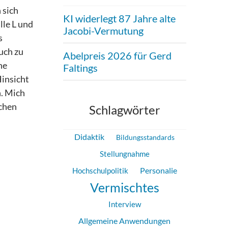
 sich
KI widerlegt 87 Jahre alte
lle L und
Jacobi-Vermutung
s
ruch zu
Abelpreis 2026 für Gerd
ne
Faltings
Hinsicht
. Mich
ächen
Schlagwörter
Didaktik
Bildungsstandards
Stellungnahme
Hochschulpolitik
Personalie
Vermischtes
Interview
Allgemeine Anwendungen