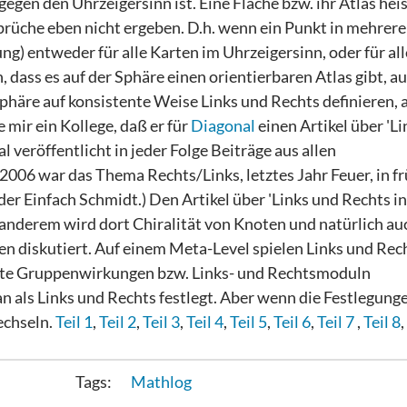
egen den Uhrzeigersinn ist. Eine Fläche bzw. ihr Atlas heis
prüche eben nicht ergeben. D.h. wenn ein Punkt in mehrer
ng) entweder für alle Karten im Uhrzeigersinn, oder für al
 dass es auf der Sphäre einen orientierbaren Atlas gibt, a
häre auf konsistente Weise Links und Rechts definieren, 
 mir ein Kollege, daß er für
Diagonal
einen Artikel über 'L
 veröffentlicht in jeder Folge Beiträge aus allen
006 war das Thema Rechts/Links, letztes Jahr Feuer, in f
r Einfach Schmidt.) Den Artikel über 'Links und Rechts in
anderem wird dort Chiralität von Knoten und natürlich auc
hen diskutiert. Auf einem Meta-Level spielen Links und Rec
echte Gruppenwirkungen bzw. Links- und Rechtsmoduln
an als Links und Rechts festlegt. Aber wenn die Festlegung
echseln.
Teil 1
,
Teil 2
,
Teil 3
,
Teil 4
,
Teil 5
,
Teil 6
,
Teil 7
,
Teil 8
,
Mathlog