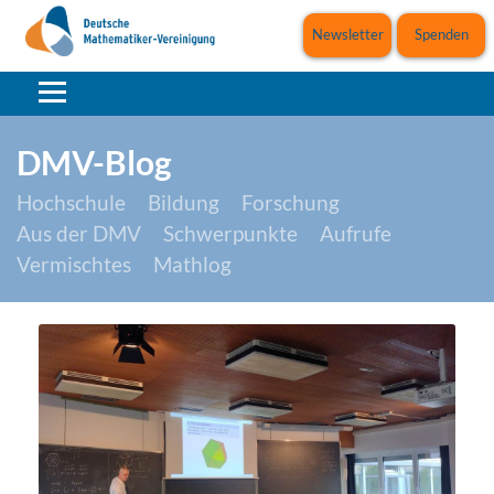
Newsletter
Spenden
DMV-Blog
Hochschule
Bildung
Forschung
Aus der DMV
Schwerpunkte
Aufrufe
Vermischtes
Mathlog