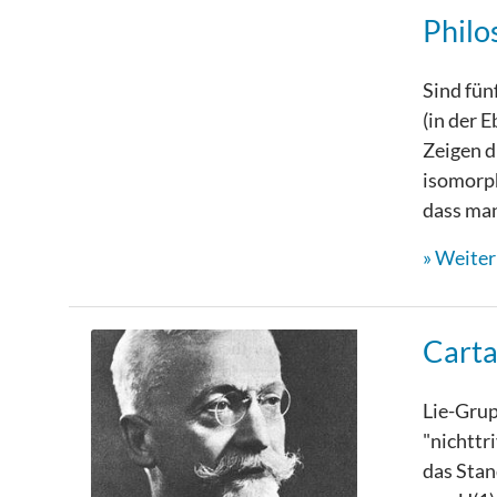
Philo
Sind fün
(in der 
Zeigen d
isomorph
dass man
Weiterl
Cart
Lie-Grup
"nichttr
das Stan