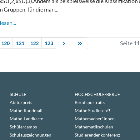
xSU(2)xSU(3).Anders als beispielsweise die Klassifikation 
n Gruppen, für die man...
esen...
Seite 1
120
121
122
123
SCHULE
HOCHSCHULE/BERUF
Abiturpreis
Berufsportraits
Mathe-Rundmail
Mathe Studieren?!
Mathe-Landkarte
Mathemacher*innen
Schülercamps
Mathematikschulen
Schulauszeichnungen
Studierendenkonferenz