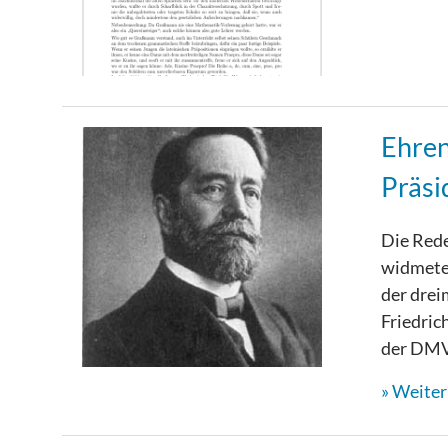
Ehren
Präsi
Die Rede
widmeten
der drei
Friedric
der DMV 
Weiterl