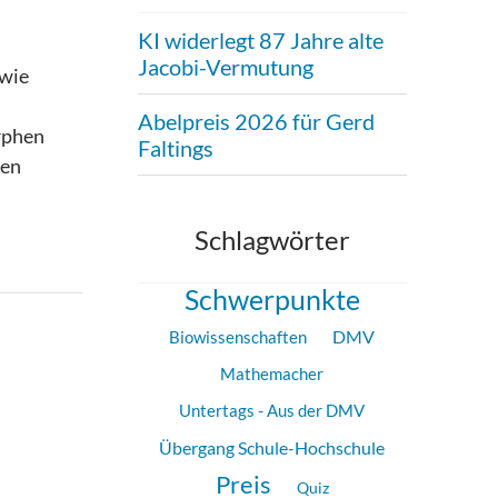
KI widerlegt 87 Jahre alte
Jacobi-Vermutung
 wie
n
Abelpreis 2026 für Gerd
rphen
Faltings
ren
Schlagwörter
Schwerpunkte
DMV
Biowissenschaften
Mathemacher
Untertags - Aus der DMV
Übergang Schule-Hochschule
Preis
Quiz