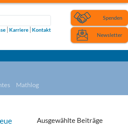
Spenden
sse
Karriere
Kontakt
Newsletter
htes
Mathlog
neue
Ausgewählte Beiträge