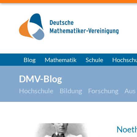
Blog
Mathematik
Schule
Hochschu
DMV-Blog
Hochschule
Bildung
Forschung
Aus
Noeth