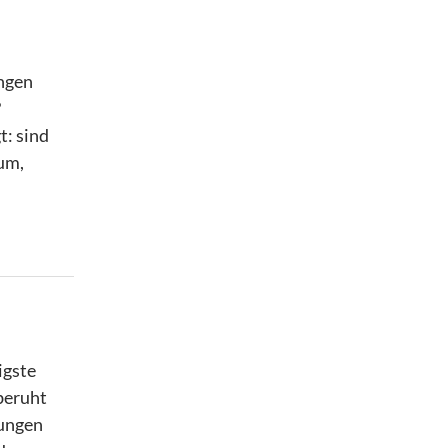
ungen
?
t: sind
rum,
igste
 beruht
lungen