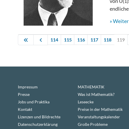
von U(1)
endliche
Weiterl
114
115
116
117
118
119
Impressum
MATHEMATIK
Presse
Was ist Mathematik?
Jobs und Praktika
Leseecke
Kontakt
Preise in der Mathematik
Lizenzen und Bildrechte
Veranstaltungskalender
Datenschutzerklärung
Große Probleme