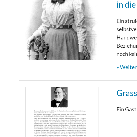
in di
Ein stru
selbstve
Handwer
Beziehun
noch kei
Weiterl
Gras
Ein Gast