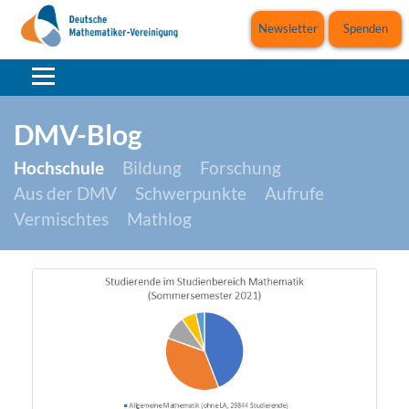
Newsletter
Spenden
DMV-Blog
Hochschule
Bildung
Forschung
Aus der DMV
Schwerpunkte
Aufrufe
Vermischtes
Mathlog