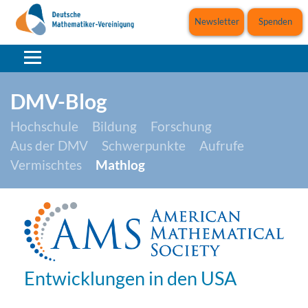
Newsletter
Spenden
DMV-Blog
Hochschule
Bildung
Forschung
Aus der DMV
Schwerpunkte
Aufrufe
Vermischtes
Mathlog
Entwicklungen in den USA