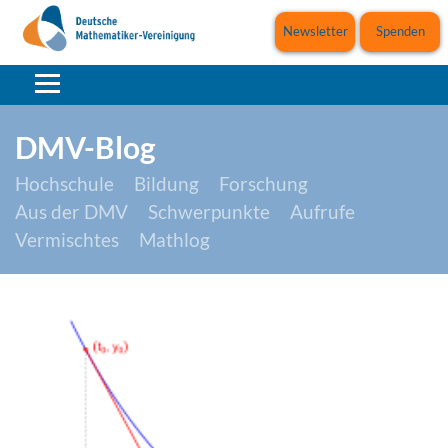
Newsletter
Spenden
DMV-Blog
Hochschule
Bildung
Forschung
Aus der DMV
Schwerpunkte
Aufrufe
Vermischtes
Mathlog