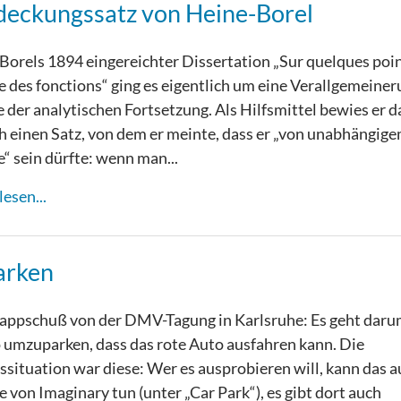
eckungssatz von Heine-Borel
 Borels 1894 eingereichter Dissertation „Sur quelques poi
ie des fonctions“ ging es eigentlich um eine Verallgemeiner
der analytischen Fortsetzung. Als Hilfsmittel bewies er d
h einen Satz, von dem er meinte, dass er „von unabhängig
e“ sein dürfte: wenn man...
esen...
arken
appschuß von der DMV-Tagung in Karlsruhe: Es geht darum
 umzuparken, dass das rote Auto ausfahren kann. Die
situation war diese: Wer es ausprobieren will, kann das a
 von Imaginary tun (unter „Car Park“), es gibt dort auch