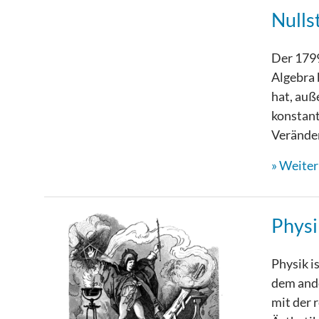
Nulls
Der 1799
Algebra 
hat, auß
konstan
Veränder
Weiterl
Physi
Physik i
dem ande
mit der 