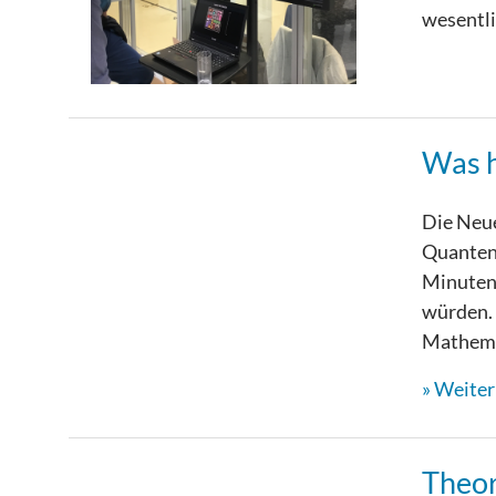
wesentli
Was h
Die Neue
Quantenp
Minuten 
würden. 
Mathemat
Weiterl
Theo