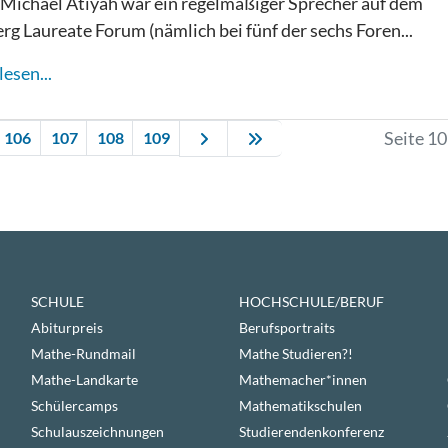
Michael Atiyah war ein regelmäßiger Sprecher auf dem
rg Laureate Forum (nämlich bei fünf der sechs Foren...
esen...
Seite 1
106
107
108
109
SCHULE
HOCHSCHULE/BERUF
Abiturpreis
Berufsportraits
Mathe-Rundmail
Mathe Studieren?!
Mathe-Landkarte
Mathemacher*innen
Schülercamps
Mathematikschulen
Schulauszeichnungen
Studierendenkonferenz