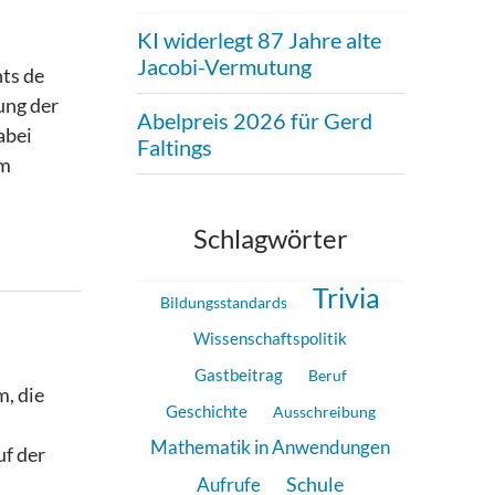
KI widerlegt 87 Jahre alte
Jacobi-Vermutung
nts de
ung der
Abelpreis 2026 für Gerd
abei
Faltings
em
Schlagwörter
Trivia
Bildungsstandards
Wissenschaftspolitik
Gastbeitrag
Beruf
, die
Geschichte
Ausschreibung
Mathematik in Anwendungen
uf der
Aufrufe
Schule