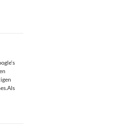
oogle‘s
gen
tigen
mes.Als