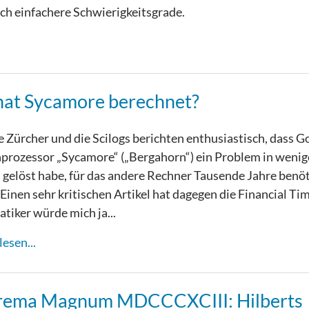
ch einfachere Schwierigkeitsgrade.
at Sycamore berechnet?
 Zürcher und die Scilogs berichten enthusiastisch, dass G
rozessor „Sycamore“ („Bergahorn“) ein Problem in weni
gelöst habe, für das andere Rechner Tausende Jahre benö
Einen sehr kritischen Artikel hat dagegen die Financial Ti
iker würde mich ja...
esen...
rema Magnum MDCCCXCIII: Hilberts