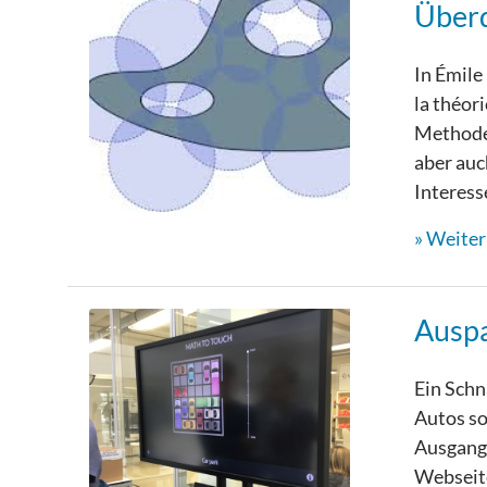
Überd
In Émile
la théor
Methode 
aber auc
Interess
Weiterl
Ausp
Ein Schn
Autos so
Ausgangs
Webseite