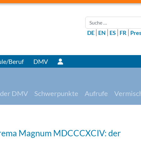
Suchen
DE
EN
ES
FR
Pre
Benutzer
le/Beruf
DMV
 der DMV
Schwerpunkte
Aufrufe
Vermisc
rema Magnum MDCCCXCIV: der